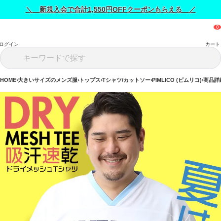
＼ 新規入会で合計1,550円OFFクーポンもらえる ／
ログイン
カート
HOME
大きいサイズのメンズ服
トップス
Tシャツ/カットソー
PIMLICO (ピムリコ)
商品詳