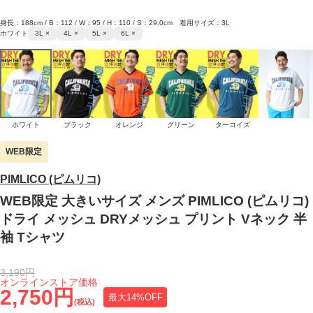
身長：188cm / B：112 / W：95 / H：110 / S：29.0cm 着用サイズ：3L
ホワイト
3L ×
4L ×
5L ×
6L ×
ホワイト
ブラック
オレンジ
グリーン
ターコイズ
WEB限定
PIMLICO (ピムリコ)
WEB限定 大きいサイズ メンズ PIMLICO (ピムリコ)
ドライ メッシュ DRYメッシュ プリント Vネック 半
袖 Tシャツ
3,190円
オンラインストア価格
2,750円
最大14%OFF
(税込)