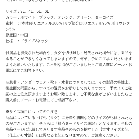
サイズ：3L、4L、5L、6L
カラー：ホワイト、ブラック、オレンジ、グリーン、ターコイズ
素材 ：[本体]ポリエステル100％ [リブ部分]ポリエステル95％ ポリウレタ
ン5％
原産国：中国
仕様 ：ドライ / Vネック
付属品を損失された場合や、タグを切り離し・紛失された場合には、返品を
承ることができなくなってしまいますので、何卒、予めご了承くださいます
ようお願いいたします。ご不明な点がございましたらご購入前にメール・お
電話にてご相談下さい。
※肌着・アンダーウェア・靴下・水着につきましては、その製品の特性上、
衛生面の問題から、すべての返品をお断りしておりますので、予めよくご確
認の上ご注文頂きますようお願い致します。ご不明な点がございましたらご
購入前にメール・お電話にてご相談下さい。
※サイズ項目についてのご注意
商品についている下げ札（タグ）に身長や胸囲などのサイズが記載されたも
のがございますが、そちらは「対応ヌードサイズ表記」となります。当店の
商品ページに記載しております商品そのものを採寸した【実寸サイズ表記
（仕上がり寸法】とは異なる表記となりますので、ご注意ください。