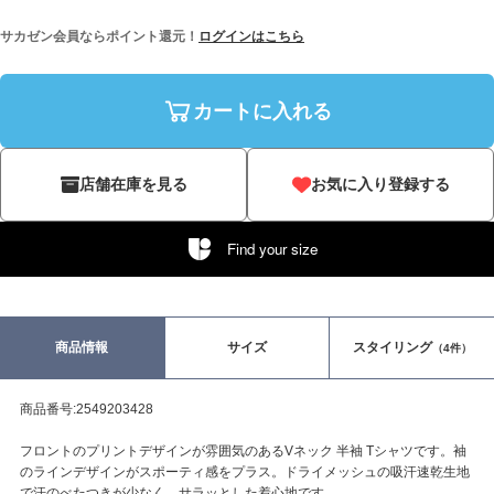
サカゼン会員ならポイント還元！
ログインはこちら
カートに入れる
店舗在庫を見る
お気に入り登録する
Find your size
商品情報
サイズ
スタイリング
（4件）
商品番号:2549203428
フロントのプリントデザインが雰囲気のあるVネック 半袖 Tシャツです。袖
のラインデザインがスポーティ感をプラス。ドライメッシュの吸汗速乾生地
で汗のべたつきが少なく、サラッとした着心地です。