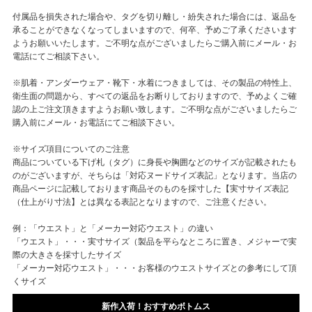
付属品を損失された場合や、タグを切り離し・紛失された場合には、返品を
承ることができなくなってしまいますので、何卒、予めご了承くださいます
ようお願いいたします。ご不明な点がございましたらご購入前にメール・お
電話にてご相談下さい。
※肌着・アンダーウェア・靴下・水着につきましては、その製品の特性上、
衛生面の問題から、すべての返品をお断りしておりますので、予めよくご確
認の上ご注文頂きますようお願い致します。ご不明な点がございましたらご
購入前にメール・お電話にてご相談下さい。
※サイズ項目についてのご注意
商品についている下げ札（タグ）に身長や胸囲などのサイズが記載されたも
のがございますが、そちらは「対応ヌードサイズ表記」となります。当店の
商品ページに記載しております商品そのものを採寸した【実寸サイズ表記
（仕上がり寸法】とは異なる表記となりますので、ご注意ください。
例：「ウエスト」と「メーカー対応ウエスト」の違い
「ウエスト」・・・実寸サイズ（製品を平らなところに置き、メジャーで実
際の大きさを採寸したサイズ
「メーカー対応ウエスト」・・・お客様のウエストサイズとの参考にして頂
くサイズ
新作入荷！おすすめボトムス