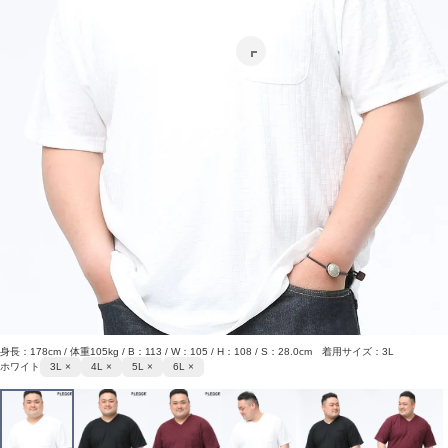
身長：178cm / 体重105kg / B：113 / W：105 / H：108 / S：28.0cm 着用サイズ：3L
ホワイト
3L ×
4L ×
5L ×
6L ×