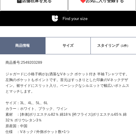
店舗在庫を見る
お気に入り登録する
Find your size
商品情報
サイズ
スタイリング
（1件）
商品番号:2549203289
ジャガードに小格子柄がお洒落なVネック ポケット付き 半袖 Tシャツです。
左胸のポケットもポイントです。首元はすっきりとした印象のVネックデザ
イン。裾サイドにスリット入り。ベーシックなシルエットで幅広いボトムス
とマッチします。
サイズ：3L、4L、5L、6L
カラー：ホワイト、ブラック、ワイン
素材 ：[本体]ポリエステル82％ 綿18％ [衿フライス]ポリエステル65％ 綿
32％ ポリウレタン3％
原産国：中国
仕様 ：Vネック / 外側ポケット数×1つ