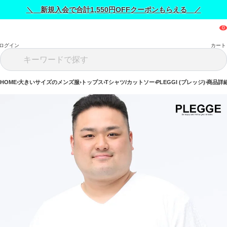
＼ 新規入会で合計1,550円OFFクーポンもらえる ／
ログイン
カート
HOME
大きいサイズのメンズ服
トップス
Tシャツ/カットソー
PLEGGI (プレッジ)
商品詳