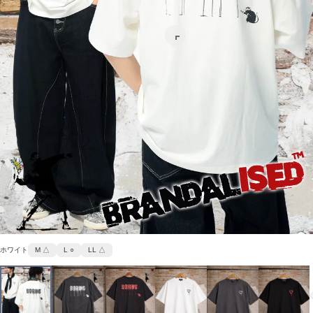
ホワイト
M △
L ○
LL △