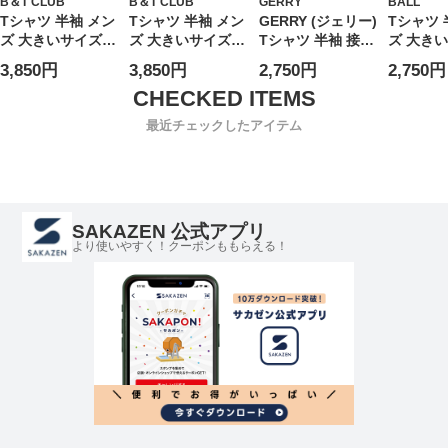
B＆T CLUB
B＆T CLUB
GERRY
BALL
Tシャツ 半袖 メン
Tシャツ 半袖 メン
GERRY (ジェリー)
Tシャツ 
ズ 大きいサイズ
ズ 大きいサイズ
Tシャツ 半袖 接触
ズ 大き
快ラクWEAR 冷感
AIRYFLOW スト
冷感 スラブ 天竺
冷感 軽
3,850円
3,850円
2,750円
2,750円
ドライ クルーネッ
レッチ 吸水速乾
胸ポケット クルー
チ 天竺 
ク カットソー ト
UVカット 接触冷
ネック カットソー
ロゴ ク
ップス ストレッチ
感 クルーネック
GE26SU13 ユニセ
カットソ
最近チェックしたアイテム
鹿の子 ポケット
トップス カットソ
ックス
ス シャツ
ポケT 春 夏
ー 無地 涼しい 春
シンプル
夏
ク 冷たい
SAKAZEN 公式アプリ
より使いやすく！クーポンももらえる！