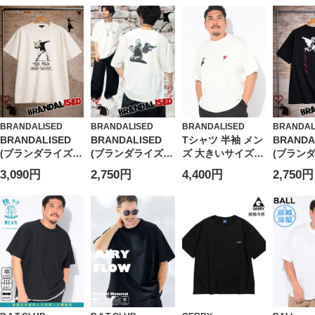
BRANDALISED
BRANDALISED
BRANDALISED
BRANDAL
BRANDALISED
BRANDALISED
Tシャツ 半袖 メン
BRANDA
(ブランダライズ
(ブランダライズ
ズ 大きいサイズ
(ブラン
ド) Tシャツ 半袖
ド) Tシャツ 半袖
接触冷感 UVカッ
ド) Tシ
3,090円
2,750円
4,400円
2,750円
接触冷感 速乾 バ
接触冷感 UVカッ
ト ストレッチ ク
接触冷感 
ンクシー クルーネ
ト バンクシー ス
ルーネック カット
ンクシー
ック カットソー
トレッチ クルーネ
ソー Girl with
ック カ
Love is in the Air
ック カットソー
balloon トップス
Angel He
BR26SU04D12 ユ
Angel
プリント 涼しい
BR26SU
ニセックス
BR26SU02D12 ユ
春 夏
ニセック
ニセックス