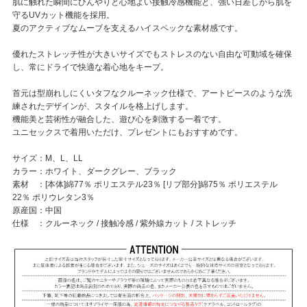
肌に触れた瞬間にひんやりと心地よい接触冷感機能と、強い日差しから肌を
守るUVカット機能を採用。
夏のアクティブなムーブを支えるハイスペックな素材感です。
優れたストレッチ性が大きいサイズでもストレスのない自由な可動域を確保
し、常にドライで快適な着心地をキープ。
首元は型崩れしにくいタフなクルーネック仕様で、アートピースのような洗
練されたデザインが、スタイルを格上げします。
機能美と芸術性が融合した、遊び心を刺激する一着です。
ユニセックスで着用いただけ、プレゼントにもおすすめです。
サイズ：M、L、LL
カラー：ホワイト、ダークグレー、ブラック
素材 ：[本体]綿77％ ポリエステル23％ [リブ部分]綿75％ ポリエステル
22％ ポリウレタン3％
原産国：中国
仕様 ：クルーネック / 接触冷感 / 紫外線カット / ストレッチ