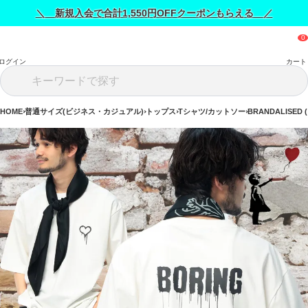
＼ 新規入会で合計1,550円OFFクーポンもらえる ／
ログイン
カート
HOME
普通サイズ(ビジネス・カジュアル)
トップス
Tシャツ/カットソー
BRANDALISE