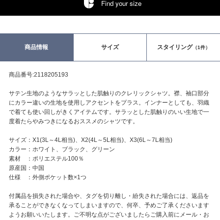
Find your size
商品情報
サイズ
スタイリング
（1件）
商品番号:2118205193
サテン生地のようなサラッとした肌触りのクレリックシャツ。襟、袖口部分
にカラー違いの生地を使用しアクセントをプラス。インナーとしても、羽織
で着ても使い回しがきくアイテムです。サラッとした肌触りのいい生地で一
度着たらやみつきになるおススメのシャツです。
サイズ：X1(3L～4L相当)、X2(4L～5L相当)、X3(6L～7L相当)
カラー：ホワイト、ブラック、グリーン
素材 ：ポリエステル100％
原産国：中国
仕様 ：外側ポケット数×1つ
付属品を損失された場合や、タグを切り離し・紛失された場合には、返品を
承ることができなくなってしまいますので、何卒、予めご了承くださいます
ようお願いいたします。ご不明な点がございましたらご購入前にメール・お