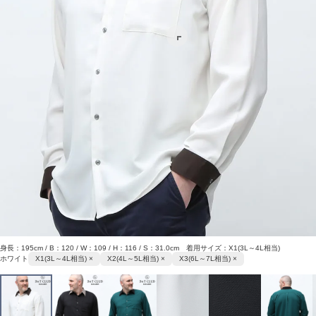
身長：195cm / B：120 / W：109 / H：116 / S：31.0cm 着用サイズ：X1(3L～4L相当)
ホワイト
X1(3L～4L相当) ×
X2(4L～5L相当) ×
X3(6L～7L相当) ×