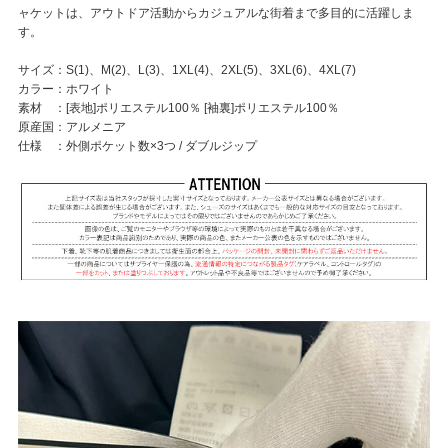
ャケットは、アウトドア活動からカジュアルな街着まで多目的に活躍しま
す。
サイズ：S(1)、M(2)、L(3)、1XL(4)、2XL(5)、3XL(6)、4XL(7)
カラー：ホワイト
素材 ：[表地]ポリエステル100％ [袖裏]ポリエステル100％
原産国：アルメニア
仕様 ：外側ポケット数×3つ / ダブルジップ