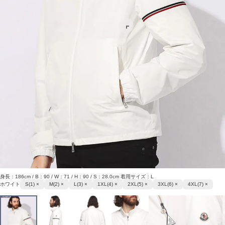
身長：186cm / B：90 / W：71 / H：90 / S：28.0cm 着用サイズ：L
ホワイト
S(1) ×
M(2) ×
L(3) ×
1XL(4) ×
2XL(5) ×
3XL(6) ×
4XL(7) ×