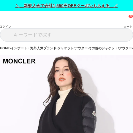
＼ 新規入会で合計1,550円OFFクーポンもらえる ／
ログイン
カート
HOME
インポート・海外人気ブランド
ジャケット/アウター
その他のジャケット/アウター