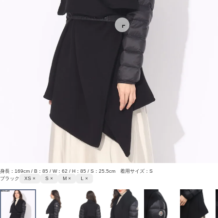
身長：169cm / B：85 / W：62 / H：85 / S：25.5cm 着用サイズ：S
ブラック
XS ×
S ×
M ×
L ×