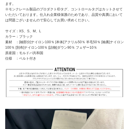
ます。
※モンクレール製品のプロダクトIDタグ、コントロールタグはカットさせて
いただいております。仕入れ企業様保護のためであり、品質や真贋において
は問題ございませんので安心してお買い求めください。
サイズ：XS、S、M、L
カラー：ブラック
素材 ：[袖部分]ナイロン100％ [本体]アクリル50％ 羊毛50％ [袖裏]ナイロン
100％ [別布]ナイロン100％ [詰物]ダウン90％ フェザー10％
原産国：モルドバ共和国
仕様 ：ベルト付き