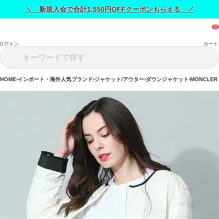
＼ 新規入会で合計1,550円OFFクーポンもらえる ／
ログイン
カート
HOME
インポート・海外人気ブランド
ジャケット/アウター
ダウンジャケット
MONCLER