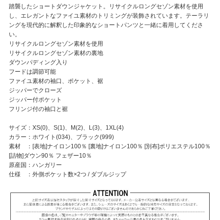
踏襲したショートダウンジャケット。リサイクルロングセゾン素材を使用
し、エレガントなファイユ素材のトリミングが装飾されています。テーラリ
ングを現代的に解釈した印象的なショートパンツと一緒に着用してくださ
い。
リサイクルロングセゾン素材を使用
リサイクルロングセゾン素材の裏地
ダウンパディング入り
フードは調節可能
ファイユ素材の袖口、ポケット、裾
ジッパーでクローズ
ジッパー付ポケット
フリンジ付の袖口と裾
サイズ：XS(0)、S(1)、M(2)、L(3)、1XL(4)
カラー：ホワイト(034)、ブラック(999)
素材 ：[表地]ナイロン100％ [裏地]ナイロン100％ [別布]ポリエステル100％
[詰物]ダウン90％ フェザー10％
原産国：ハンガリー
仕様 ：外側ポケット数×2つ / ダブルジップ