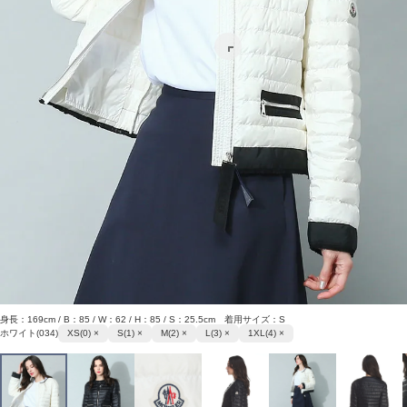
身長：169cm / B：85 / W：62 / H：85 / S：25.5cm 着用サイズ：S
ホワイト(034)
XS(0) ×
S(1) ×
M(2) ×
L(3) ×
1XL(4) ×