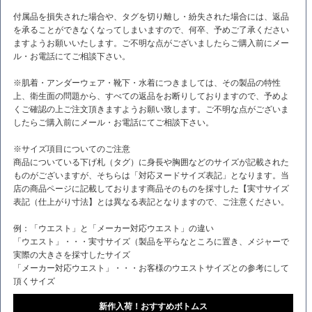
付属品を損失された場合や、タグを切り離し・紛失された場合には、返品
を承ることができなくなってしまいますので、何卒、予めご了承ください
ますようお願いいたします。ご不明な点がございましたらご購入前にメー
ル・お電話にてご相談下さい。
※肌着・アンダーウェア・靴下・水着につきましては、その製品の特性
上、衛生面の問題から、すべての返品をお断りしておりますので、予めよ
くご確認の上ご注文頂きますようお願い致します。ご不明な点がございま
したらご購入前にメール・お電話にてご相談下さい。
※サイズ項目についてのご注意
商品についている下げ札（タグ）に身長や胸囲などのサイズが記載された
ものがございますが、そちらは「対応ヌードサイズ表記」となります。当
店の商品ページに記載しております商品そのものを採寸した【実寸サイズ
表記（仕上がり寸法】とは異なる表記となりますので、ご注意ください。
例：「ウエスト」と「メーカー対応ウエスト」の違い
「ウエスト」・・・実寸サイズ（製品を平らなところに置き、メジャーで
実際の大きさを採寸したサイズ
「メーカー対応ウエスト」・・・お客様のウエストサイズとの参考にして
頂くサイズ
新作入荷！おすすめボトムス