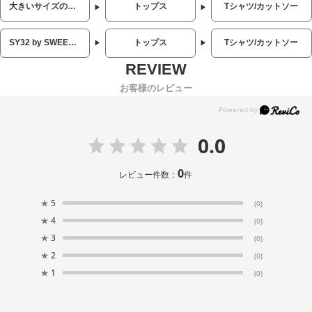
大きいサイズのメンズ服
トップス
Tシャツ/カットソー
SY32 by SWEET YEARS（エスワイサーティトゥバイスィートイヤーズ）
トップス
Tシャツ/カットソー
お客様のレビュー
0.0
0
レビュー件数：
件
★
5
(0)
★
4
(0)
★
3
(0)
★
2
(0)
★
1
(0)