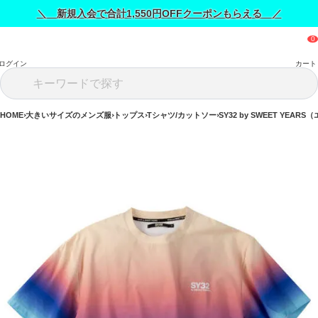
＼ 新規入会で合計1,550円OFFクーポンもらえる ／
ログイン
カート
HOME
大きいサイズのメンズ服
トップス
Tシャツ/カットソー
SY32 by SWEET Y