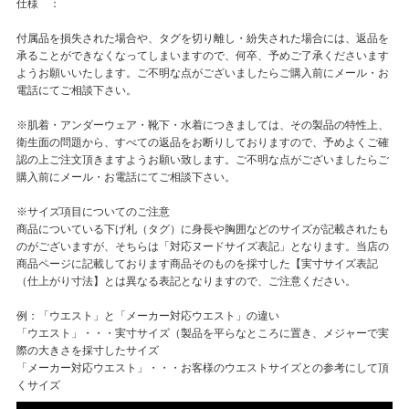
仕様 ：
付属品を損失された場合や、タグを切り離し・紛失された場合には、返品を
承ることができなくなってしまいますので、何卒、予めご了承くださいます
ようお願いいたします。ご不明な点がございましたらご購入前にメール・お
電話にてご相談下さい。
※肌着・アンダーウェア・靴下・水着につきましては、その製品の特性上、
衛生面の問題から、すべての返品をお断りしておりますので、予めよくご確
認の上ご注文頂きますようお願い致します。ご不明な点がございましたらご
購入前にメール・お電話にてご相談下さい。
※サイズ項目についてのご注意
商品についている下げ札（タグ）に身長や胸囲などのサイズが記載されたも
のがございますが、そちらは「対応ヌードサイズ表記」となります。当店の
商品ページに記載しております商品そのものを採寸した【実寸サイズ表記
（仕上がり寸法】とは異なる表記となりますので、ご注意ください。
例：「ウエスト」と「メーカー対応ウエスト」の違い
「ウエスト」・・・実寸サイズ（製品を平らなところに置き、メジャーで実
際の大きさを採寸したサイズ
「メーカー対応ウエスト」・・・お客様のウエストサイズとの参考にして頂
くサイズ