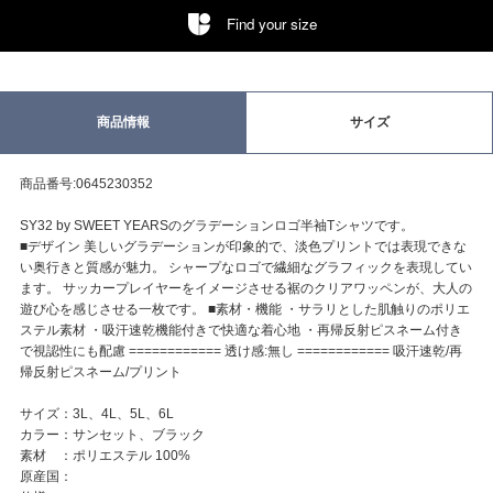
Find your size
商品情報
サイズ
商品番号:0645230352
SY32 by SWEET YEARSのグラデーションロゴ半袖Tシャツです。
■デザイン 美しいグラデーションが印象的で、淡色プリントでは表現できな
い奥行きと質感が魅力。 シャープなロゴで繊細なグラフィックを表現してい
ます。 サッカープレイヤーをイメージさせる裾のクリアワッペンが、大人の
遊び心を感じさせる一枚です。 ■素材・機能 ・サラリとした肌触りのポリエ
ステル素材 ・吸汗速乾機能付きで快適な着心地 ・再帰反射ピスネーム付き
で視認性にも配慮 ============ 透け感:無し ============ 吸汗速乾/再
帰反射ピスネーム/プリント
サイズ：3L、4L、5L、6L
カラー：サンセット、ブラック
素材 ：ポリエステル 100%
原産国：