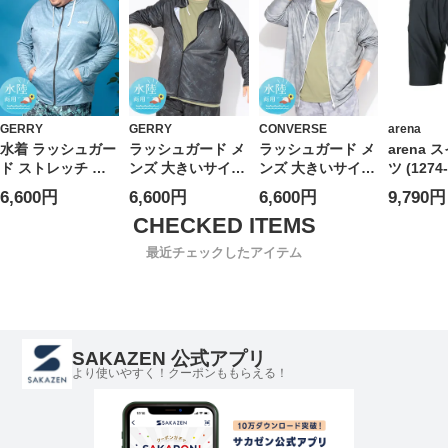
ト 紫外線
ーチ プー
ャー ア
春 夏
GERRY
GERRY
CONVERSE
arena
水着 ラッシュガー
ラッシュガード メ
ラッシュガード メ
arena
ド ストレッチ 総
ンズ 大きいサイズ
ンズ 大きいサイズ
ツ (1274
柄 フルジップ ラ
UPF50+ ストーン
UPF50+ カモフラ
6,600円
6,600円
6,600円
9,790円
ッシュパーカー ト
柄 スタンドネック
ボーダー柄 ポケッ
ップス フード レ
ラッシュパーカー
ト付き ラッシュパ
ジャー 大きいサイ
トップス 水着 羽
ーカー トップス
最近チェックしたアイテム
ズ メンズ
織 UVジャケット
水着 羽織 UVジャ
紫外線対策 ビーチ
ケット 紫外線対策
プール レジャー
ビーチ プール レ
アウトドア 春 夏
ジャー アウトドア
春 夏
SAKAZEN 公式アプリ
より使いやすく！クーポンももらえる！