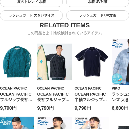
夏のトレンド 水着
水着 UV対策
ラッシュガード 大きいサイズ
ラッシュガード UV対策
この商品とよく比較検討されているアイテム
OCEAN PACIFIC
OCEAN PACIFIC
OCEAN PACIFIC
PIKO
OCEAN PACIFIC
OCEAN PACIFIC
OCEAN PACIFIC
ラッシュ
フルジップ長袖ラ
長袖フルジップラ
半袖フルジップラ
ンズ 大
ッシュガード
ッシュガード
ッシュガード
UPF50
9,790円
9,790円
9,790円
6,600円
(1278-6255)
(1278-3298)
(1278-5283)
ント ス
ク ラッ
ー トップ
羽織 UV