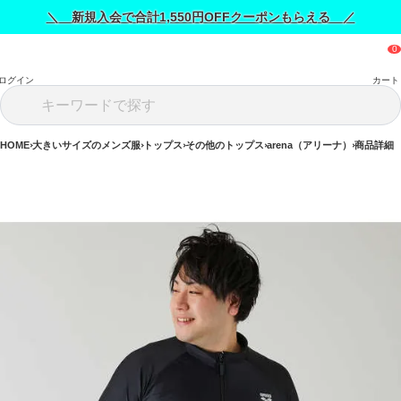
＼ 新規入会で合計1,550円OFFクーポンもらえる ／
ログイン
カート
HOME
大きいサイズのメンズ服
トップス
その他のトップス
arena（アリーナ）
商品詳細