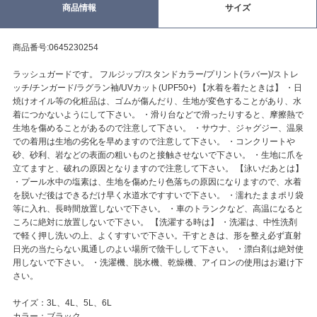
商品情報
サイズ
商品番号:0645230254
ラッシュガードです。 フルジップ/スタンドカラー/プリント(ラバー)/ストレ
ッチ/チンガード/ラグラン袖/UVカット(UPF50+) 【水着を着たときは】 ・日
焼けオイル等の化粧品は、ゴムが傷んだり、生地が変色することがあり、水
着につかないようにして下さい。 ・滑り台などで滑ったりすると、摩擦熱で
生地を傷めることがあるので注意して下さい。 ・サウナ、ジャグジー、温泉
での着用は生地の劣化を早めますので注意して下さい。 ・コンクリートや
砂、砂利、岩などの表面の粗いものと接触させないで下さい。 ・生地に爪を
立てますと、破れの原因となりますので注意して下さい。 【泳いだあとは】
・プール水中の塩素は、生地を傷めたり色落ちの原因になりますので、水着
を脱いだ後はできるだけ早く水道水ですすいで下さい。 ・濡れたままポリ袋
等に入れ、長時間放置しないで下さい。 ・車のトランクなど、高温になると
ころに絶対に放置しないで下さい。 【洗濯する時は】 ・洗濯は、中性洗剤
で軽く押し洗いの上、よくすすいで下さい。干すときは、形を整え必ず直射
日光の当たらない風通しのよい場所で陰干しして下さい。 ・漂白剤は絶対使
用しないで下さい。 ・洗濯機、脱水機、乾燥機、アイロンの使用はお避け下
さい。
サイズ：3L、4L、5L、6L
カラー：ブラック