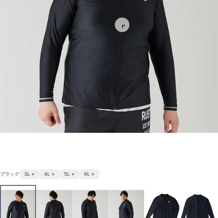
ブラック
3L ○
4L ○
5L ○
6L ○