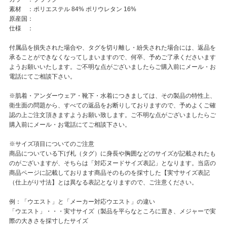
素材 ：ポリエステル 84% ポリウレタン 16%
原産国：
仕様 ：
付属品を損失された場合や、タグを切り離し・紛失された場合には、返品を
承ることができなくなってしまいますので、何卒、予めご了承くださいます
ようお願いいたします。ご不明な点がございましたらご購入前にメール・お
電話にてご相談下さい。
※肌着・アンダーウェア・靴下・水着につきましては、その製品の特性上、
衛生面の問題から、すべての返品をお断りしておりますので、予めよくご確
認の上ご注文頂きますようお願い致します。ご不明な点がございましたらご
購入前にメール・お電話にてご相談下さい。
※サイズ項目についてのご注意
商品についている下げ札（タグ）に身長や胸囲などのサイズが記載されたも
のがございますが、そちらは「対応ヌードサイズ表記」となります。当店の
商品ページに記載しております商品そのものを採寸した【実寸サイズ表記
（仕上がり寸法】とは異なる表記となりますので、ご注意ください。
例：「ウエスト」と「メーカー対応ウエスト」の違い
「ウエスト」・・・実寸サイズ（製品を平らなところに置き、メジャーで実
際の大きさを採寸したサイズ