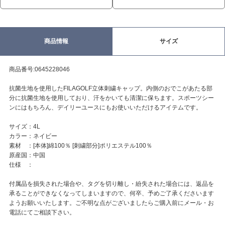
商品情報
サイズ
商品番号:0645228046
抗菌生地を使用したFILAGOLF立体刺繍キャップ。内側のおでこがあたる部
分に抗菌生地を使用しており、汗をかいても清潔に保ちます。スポーツシー
ンにはもちろん、デイリーユースにもお使いいただけるアイテムです。
サイズ：4L
カラー：ネイビー
素材 ：[本体]綿100％ [刺繍部分]ポリエステル100％
原産国：中国
仕様 ：
付属品を損失された場合や、タグを切り離し・紛失された場合には、返品を
承ることができなくなってしまいますので、何卒、予めご了承くださいます
ようお願いいたします。ご不明な点がございましたらご購入前にメール・お
電話にてご相談下さい。