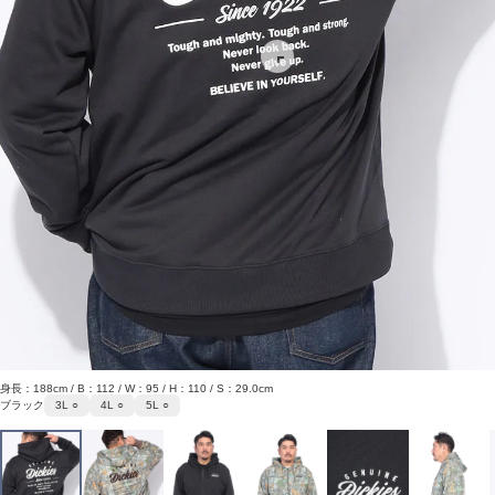
身長：188cm / B：112 / W：95 / H：110 / S：29.0cm
ブラック
3L ○
4L ○
5L ○