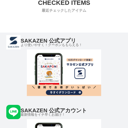
ン スウェット フ
フード ジップ ス
SIMPLE
ルジップ パーカー
ウェット
LIGHT 
最近チェックしたアイテム
RL710888282 メ
F/Z HO
ンズ
ラーフィ
プル ド
ユニセッ
SAKAZEN 公式アプリ
より使いやすく！クーポンももらえる！
SAKAZEN 公式アカウント
最新情報をイチ早くお届け！