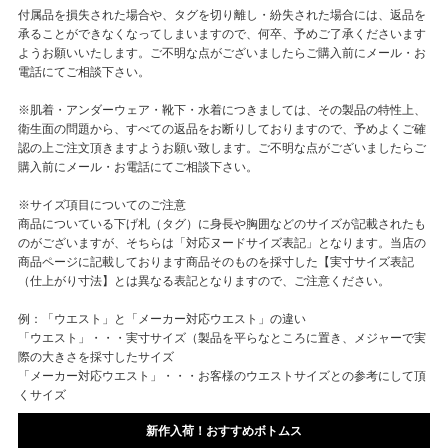
付属品を損失された場合や、タグを切り離し・紛失された場合には、返品を
承ることができなくなってしまいますので、何卒、予めご了承くださいます
ようお願いいたします。ご不明な点がございましたらご購入前にメール・お
電話にてご相談下さい。
※肌着・アンダーウェア・靴下・水着につきましては、その製品の特性上、
衛生面の問題から、すべての返品をお断りしておりますので、予めよくご確
認の上ご注文頂きますようお願い致します。ご不明な点がございましたらご
購入前にメール・お電話にてご相談下さい。
※サイズ項目についてのご注意
商品についている下げ札（タグ）に身長や胸囲などのサイズが記載されたも
のがございますが、そちらは「対応ヌードサイズ表記」となります。当店の
商品ページに記載しております商品そのものを採寸した【実寸サイズ表記
（仕上がり寸法】とは異なる表記となりますので、ご注意ください。
例：「ウエスト」と「メーカー対応ウエスト」の違い
「ウエスト」・・・実寸サイズ（製品を平らなところに置き、メジャーで実
際の大きさを採寸したサイズ
「メーカー対応ウエスト」・・・お客様のウエストサイズとの参考にして頂
くサイズ
新作入荷！おすすめボトムス