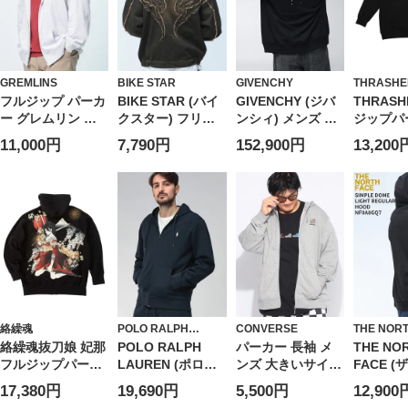
GREMLINS
BIKE STAR
GIVENCHY
THRASHE
フルジップ パーカ
BIKE STAR (バイ
GIVENCHY (ジバ
THRASH
ー グレムリン バ
クスター) フリン
ンシィ) メンズ パ
ジップパ
ックプリント トッ
ジ デニム パーカ
ーカー フォトグラ
(1278-56
11,000円
7,790円
152,900円
13,200
プス パーカー ス
ー トライバルフリ
フィックネガ プリ
ウェット プリント
ンジ フルジップ
ント フルジップ
裏毛 大きいサイズ
トップス フード
スウェット パーカ
メンズ
320460
ー
GVBMJ0NJ3YU8
絡繰魂
POLO RALPH
CONVERSE
THE NOR
LAUREN
絡繰魂抜刀娘 妃那
POLO RALPH
パーカー 長袖 メ
THE NO
フルジップパーカ
LAUREN (ポロラ
ンズ 大きいサイズ
FACE (
ー (1258-5352)
ルフローレン) ワ
シューズ刺繍 フル
フェイス)
17,380円
19,690円
5,500円
12,900
ンポイント アイコ
ジップ トップス
ー フル