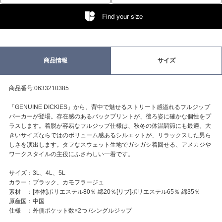
Find your size
商品情報
サイズ
商品番号:0633210385
「GENUINE DICKIES」から、背中で魅せるストリート感溢れるフルジップ
パーカーが登場。存在感のあるバックプリントが、後ろ姿に確かな個性をプ
ラスします。着脱が容易なフルジップ仕様は、秋冬の体温調節にも最適。大
きいサイズならではのボリューム感あるシルエットが、リラックスした男ら
しさを演出します。タフなスウェット生地でガシガシ着回せる、アメカジや
ワークスタイルの主役にふさわしい一着です。
サイズ：3L、4L、5L
カラー：ブラック、カモフラージュ
素材 ：[本体]ポリエステル80％ 綿20％[リブ]ポリエステル65％ 綿35％
原産国：中国
仕様 ：外側ポケット数×2つ /シングルジップ