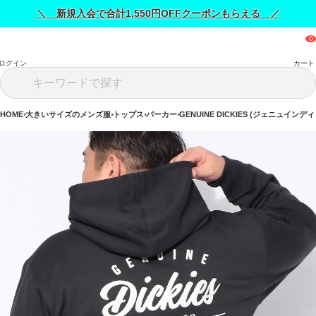
＼ 新規入会で合計1,550円OFFクーポンもらえる ／
ログイン
カート
HOME
大きいサイズのメンズ服
トップス
パーカー
GENUINE DICKIES (ジェニュインデ