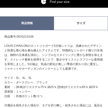
Find your size
商品情報
サイズ
商品番号:0633210108
LOUIS CHAVLONのカットジャガード5分袖シャツは、洗練されたデザイン
と快適な着心地を兼ね備えたアイテムです。特徴的なジャガード織りの生地
は、独特の立体感を演出し、シンプルなスタイリングに豊かな表情を加えま
す。ストレッチ素材を使用することで、動きやすくストレスフリーな着用感
を実現しました。5分袖は、気温の変化が激しい季節の変わり目に重宝し、
ジャケットやカーディガンのインナーとしても最適です。
サイズ：3L、4L、5L
カラー：ダークグレー、ブラック
素材 ：[本体]ポリエステル75％ 綿25％ [別布]ポリエステル65％ 綿35％
原産国：ミャンマー
仕様 ：外側ポケット数×1つ
付属品を損失された場合や、タグを切り離し・紛失された場合には、返品を