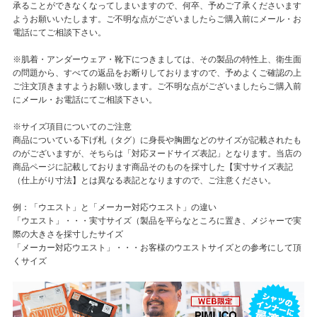
承ることができなくなってしまいますので、何卒、予めご了承くださいます
ようお願いいたします。ご不明な点がございましたらご購入前にメール・お
電話にてご相談下さい。
※肌着・アンダーウェア・靴下につきましては、その製品の特性上、衛生面
の問題から、すべての返品をお断りしておりますので、予めよくご確認の上
ご注文頂きますようお願い致します。ご不明な点がございましたらご購入前
にメール・お電話にてご相談下さい。
※サイズ項目についてのご注意
商品についている下げ札（タグ）に身長や胸囲などのサイズが記載されたも
のがございますが、そちらは「対応ヌードサイズ表記」となります。当店の
商品ページに記載しております商品そのものを採寸した【実寸サイズ表記
（仕上がり寸法】とは異なる表記となりますので、ご注意ください。
例：「ウエスト」と「メーカー対応ウエスト」の違い
「ウエスト」・・・実寸サイズ（製品を平らなところに置き、メジャーで実
際の大きさを採寸したサイズ
「メーカー対応ウエスト」・・・お客様のウエストサイズとの参考にして頂
くサイズ