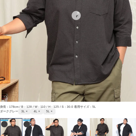
身長：178cm / B：128 / W：110 / H：125 / S：30.0 着用サイズ：5L
ダークグレー
3L ×
4L ×
5L ×