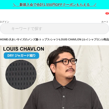
＼ 新規入会で合計1,550円OFFクーポンもらえる ／
ログイン
カート
HOME
大きいサイズのメンズ服
トップス
シャツ
LOUIS CHAVLON (ルイシャブロン)
商品