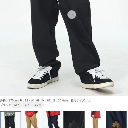
身長：175cm / B：82 / W：68 / H：87 / S：26.0cm 着用サイズ：LL
ブラック
M ×
L ×
LL ×