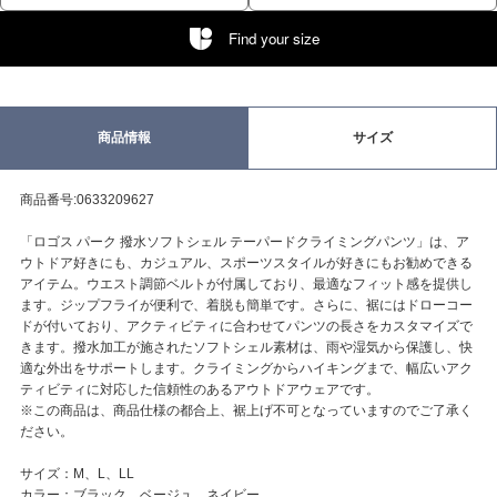
Find your size
商品情報
サイズ
商品番号:0633209627
「ロゴス パーク 撥水ソフトシェル テーパードクライミングパンツ」は、ア
ウトドア好きにも、カジュアル、スポーツスタイルが好きにもお勧めできる
アイテム。ウエスト調節ベルトが付属しており、最適なフィット感を提供し
ます。ジップフライが便利で、着脱も簡単です。さらに、裾にはドローコー
ドが付いており、アクティビティに合わせてパンツの長さをカスタマイズで
きます。撥水加工が施されたソフトシェル素材は、雨や湿気から保護し、快
適な外出をサポートします。クライミングからハイキングまで、幅広いアク
ティビティに対応した信頼性のあるアウトドアウェアです。
※この商品は、商品仕様の都合上、裾上げ不可となっていますのでご了承く
ださい。
サイズ：M、L、LL
カラー：ブラック、ベージュ、ネイビー