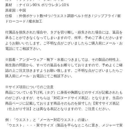
素材 ：ナイロン90％ ポリウレタン10％
原産国：中国
仕様 ：外側ポケット数×4つ / ウエスト調節ベルト付き / ジップフライ / 裾
ドローコード / 撥水加工
付属品を損失された場合や、タグを切り離し・紛失された場合には、返品を
承ることができなくなってしまいますので、何卒、予めご了承くださいます
ようお願いいたします。ご不明な点がございましたらご購入前にメール・お
電話にてご相談下さい。
※肌着・アンダーウェア・靴下・水着につきましては、その製品の特性上、
衛生面の問題から、すべての返品をお断りしておりますので、予めよくご確
認の上ご注文頂きますようお願い致します。ご不明な点がございましたらご
購入前にメール・お電話にてご相談下さい。
※サイズ項目についてのご注意
商品についている下げ札（タグ）に身長や胸囲などのサイズが記載されたも
のがございますが、そちらは「対応ヌードサイズ表記」となります。当店の
商品ページに記載しております商品そのものを採寸した【実寸サイズ表記
（仕上がり寸法】とは異なる表記となりますので、ご注意ください。
例：「ウエスト」と「メーカー対応ウエスト」の違い
「ウエスト」・・・実寸サイズ（製品を平らなところに置き、メジャーで実