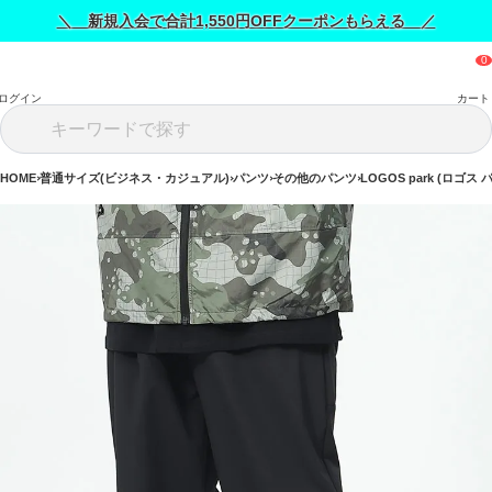
＼ 新規入会で合計1,550円OFFクーポンもらえる ／
ログイン
カート
HOME
普通サイズ(ビジネス・カジュアル)
パンツ
その他のパンツ
LOGOS park (ロゴス 