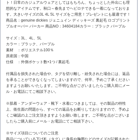
ト！日常のカジュアルウェアとしてはもちろん、ちょっとした外出にも理
想的なアイテムです。秋口～春先までヘビロテできる一着になっておりま
す。大きいサイズの3L 4L 5L サイズをご用意！プレゼントにも最適です！
商品名：genuine dickies ジェニュイン ディッキーズ 裏起毛 ロゴプリント
プルオーバー パーカー 商品NO：34604184カラー：ブラック パープル
サイズ：3L、4L、5L
カラー：ブラック、パープル
素材 ：ポリエステル100％
原産国：中国
仕様 ：外側ポケット数×1つ / 裏起毛
付属品を損失された場合や、タグを切り離し・紛失された場合には、返品
を承ることができなくなってしまいますので、何卒、予めご了承ください
ますようお願いいたします。ご不明な点がございましたらご購入前にメー
ル・お電話にてご相談下さい。
※肌着・アンダーウェア・靴下・水着につきましては、その製品の特性
上、衛生面の問題から、すべての返品をお断りしておりますので、予めよ
くご確認の上ご注文頂きますようお願い致します。ご不明な点がございま
したらご購入前にメール・お電話にてご相談下さい。
※サイズ項目についてのご注意
商品についている下げ札（タグ）に身長や胸囲などのサイズが記載された