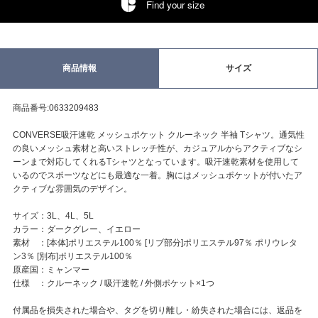
Find your size
商品情報
サイズ
商品番号:0633209483
CONVERSE吸汗速乾 メッシュポケット クルーネック 半袖 Tシャツ。通気性
の良いメッシュ素材と高いストレッチ性が、カジュアルからアクティブなシ
ーンまで対応してくれるTシャツとなっています。吸汗速乾素材を使用して
いるのでスポーツなどにも最適な一着。胸にはメッシュポケットが付いたア
クティブな雰囲気のデザイン。
サイズ：3L、4L、5L
カラー：ダークグレー、イエロー
素材 ：[本体]ポリエステル100％ [リブ部分]ポリエステル97％ ポリウレタ
ン3％ [別布]ポリエステル100％
原産国：ミャンマー
仕様 ：クルーネック / 吸汗速乾 / 外側ポケット×1つ
付属品を損失された場合や、タグを切り離し・紛失された場合には、返品を