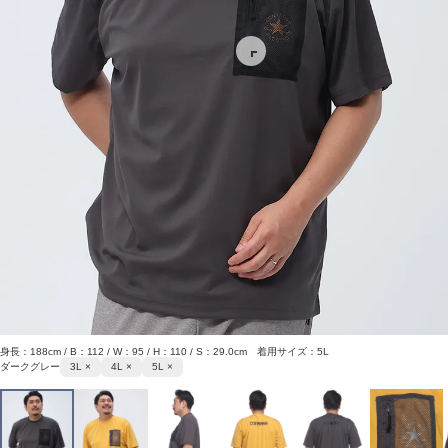
身長：188cm / B：112 / W：95 / H：110 / S：29.0cm 着用サイズ：5L
ダークグレー
3L ×
4L ×
5L ×