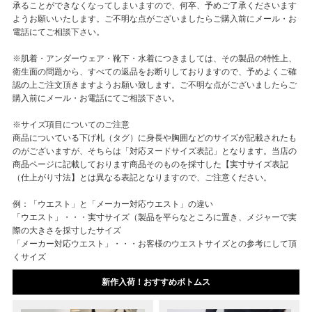
承ることができなくなってしまいますので、何卒、予めご了承くださいます
ようお願いいたします。ご不明な点がございましたらご購入前にメール・お
電話にてご相談下さい。
※肌着・アンダーウェア・靴下・水着につきましては、その製品の特性上、
衛生面の問題から、すべての返品をお断りしておりますので、予めよくご確
認の上ご注文頂きますようお願い致します。ご不明な点がございましたらご
購入前にメール・お電話にてご相談下さい。
※サイズ項目についてのご注意
商品についている下げ札（タグ）に身長や胸囲などのサイズが記載されたも
のがございますが、そちらは「対応ヌードサイズ表記」となります。当店の
商品ページに記載しております商品そのものを採寸した【実寸サイズ表記
（仕上がり寸法】とは異なる表記となりますので、ご注意ください。
例：「ウエスト」と「メーカー対応ウエスト」の違い
「ウエスト」・・・実寸サイズ（製品を平らなところに置き、メジャーで実
際の大きさを採寸したサイズ
「メーカー対応ウエスト」・・・お客様のウエストサイズとの参考にして頂
くサイズ
新作入荷！おすすめボトムス