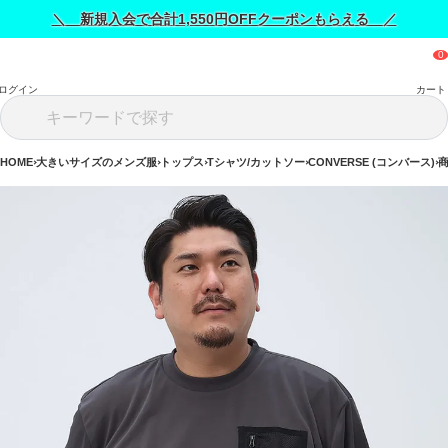
＼ 新規入会で合計1,550円OFFクーポンもらえる ／
ログイン
カート
HOME
大きいサイズのメンズ服
トップス
Tシャツ/カットソー
CONVERSE (コンバース)