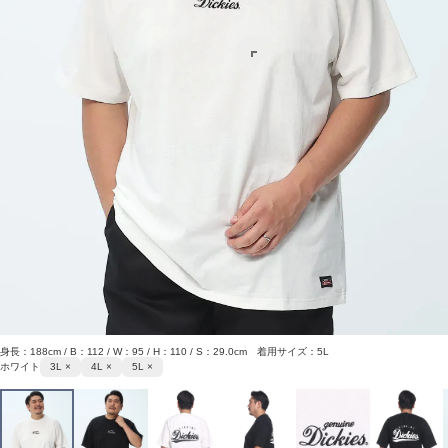
身長：188cm / B：112 / W：95 / H：110 / S：29.0cm 着用サイズ：5L
ホワイト
3L ×
4L ×
5L ×