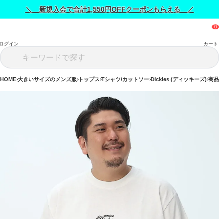
＼ 新規入会で合計1,550円OFFクーポンもらえる ／
ログイン
カート
HOME
大きいサイズのメンズ服
トップス
Tシャツ/カットソー
Dickies (ディッキーズ)
商品