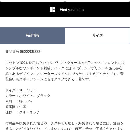
Find your size
商品情報
サイズ
商品番号:0633209333
コットン100％使用したバックプリントクルーネックTシャツ。フロントには
シンプルなワンポイント刺繍。バックにはBIGブランドプリントを施し存在
感のあるデザイン。スケータースタイルにぴったりはまるアイテムです。普
段使いもスポーツシーンにもオススメできる一着です。
サイズ：3L、4L、5L
カラー：ホワイト、ブラック
素材 ：綿100％
原産国：中国
仕様 ：クルーネック
付属品を損失された場合や、タグを切り離し・紛失された場合には、返品を
承ることができなくなってしまいますので、何卒、予めご了承くださいます