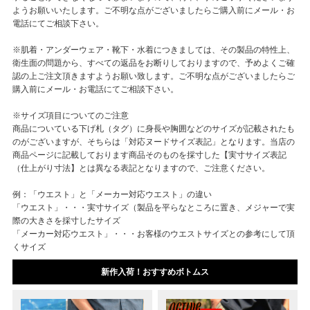
ようお願いいたします。ご不明な点がございましたらご購入前にメール・お
電話にてご相談下さい。
※肌着・アンダーウェア・靴下・水着につきましては、その製品の特性上、
衛生面の問題から、すべての返品をお断りしておりますので、予めよくご確
認の上ご注文頂きますようお願い致します。ご不明な点がございましたらご
購入前にメール・お電話にてご相談下さい。
※サイズ項目についてのご注意
商品についている下げ札（タグ）に身長や胸囲などのサイズが記載されたも
のがございますが、そちらは「対応ヌードサイズ表記」となります。当店の
商品ページに記載しております商品そのものを採寸した【実寸サイズ表記
（仕上がり寸法】とは異なる表記となりますので、ご注意ください。
例：「ウエスト」と「メーカー対応ウエスト」の違い
「ウエスト」・・・実寸サイズ（製品を平らなところに置き、メジャーで実
際の大きさを採寸したサイズ
「メーカー対応ウエスト」・・・お客様のウエストサイズとの参考にして頂
くサイズ
新作入荷！おすすめボトムス