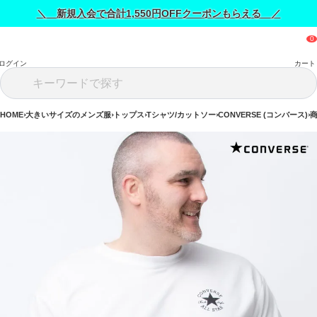
＼ 新規入会で合計1,550円OFFクーポンもらえる ／
ログイン
カート
HOME
大きいサイズのメンズ服
トップス
Tシャツ/カットソー
CONVERSE (コンバース)