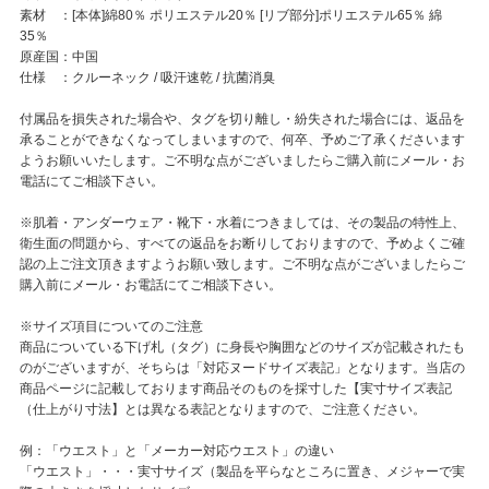
素材 ：[本体]綿80％ ポリエステル20％ [リブ部分]ポリエステル65％ 綿
35％
原産国：中国
仕様 ：クルーネック / 吸汗速乾 / 抗菌消臭
付属品を損失された場合や、タグを切り離し・紛失された場合には、返品を
承ることができなくなってしまいますので、何卒、予めご了承くださいます
ようお願いいたします。ご不明な点がございましたらご購入前にメール・お
電話にてご相談下さい。
※肌着・アンダーウェア・靴下・水着につきましては、その製品の特性上、
衛生面の問題から、すべての返品をお断りしておりますので、予めよくご確
認の上ご注文頂きますようお願い致します。ご不明な点がございましたらご
購入前にメール・お電話にてご相談下さい。
※サイズ項目についてのご注意
商品についている下げ札（タグ）に身長や胸囲などのサイズが記載されたも
のがございますが、そちらは「対応ヌードサイズ表記」となります。当店の
商品ページに記載しております商品そのものを採寸した【実寸サイズ表記
（仕上がり寸法】とは異なる表記となりますので、ご注意ください。
例：「ウエスト」と「メーカー対応ウエスト」の違い
「ウエスト」・・・実寸サイズ（製品を平らなところに置き、メジャーで実