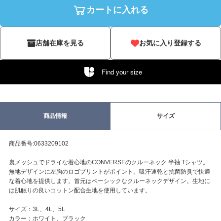
カートに入れる
店舗在庫を見る
お気に入り登録する
Find your size
商品情報
サイズ
商品番号:0633209102
裏メッシュでドライな着心地のCONVERSEのクルーネック 半袖 Tシャツ。
無地デザインに左胸のロゴプリントがポイント。吸汗速乾と抗菌防臭で快適
な着心地を提供します。首元はベーシックなクルーネックデザイン。生地に
は肌触りの良いコットン配合生地を使用しています。
サイズ：3L、4L、5L
カラー：ホワイト、ブラック