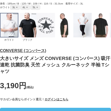
身長：195cm / B：120 / W：109 / H：116 / S：31.0cm 着用サイズ：3L
ホワイト
3L ×
4L ×
5L ×
ホワイト
ブラック
CONVERSE (コンバース)
大きいサイズ メンズ CONVERSE (コンバース) 吸汗
速乾 抗菌防臭 天竺 メッシュ クルーネック 半袖 Tシ
ャツ
3,190円
(税込)
サカゼン会員ならポイント還元！
ログインはこちら