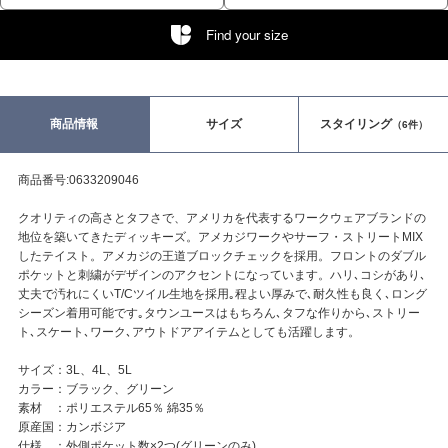
Find your size
商品情報
サイズ
スタイリング
（6件）
商品番号:0633209046
クオリティの高さとタフさで、アメリカを代表するワークウェアブランドの
地位を築いてきたディッキーズ。アメカジワークやサーフ・ストリートMIX
したテイスト。アメカジの王道ブロックチェックを採用。フロントのダブル
ポケットと刺繍がデザインのアクセントになっています。ハリ､コシがあり､
丈夫で汚れにくいT/Cツイル生地を採用｡程よい厚みで､耐久性も良く､ロング
シーズン着用可能です｡タウンユースはもちろん､タフな作りから､ストリー
ト､スケート､ワーク､アウトドアアイテムとしても活躍します。
サイズ：3L、4L、5L
カラー：ブラック、グリーン
素材 ：ポリエステル65％ 綿35％
原産国：カンボジア
仕様 ：外側ポケット数×2つ(グリーンのみ)