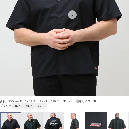
身長：195cm / B：120 / W：109 / H：116 / S：31.0cm 着用サイズ：3L
ブラック
3L ×
4L ×
5L ×