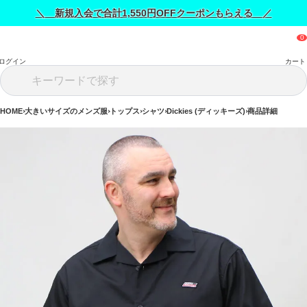
＼ 新規入会で合計1,550円OFFクーポンもらえる ／
ログイン
カート
HOME
大きいサイズのメンズ服
トップス
シャツ
Dickies (ディッキーズ)
商品詳細