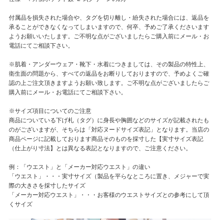
付属品を損失された場合や、タグを切り離し・紛失された場合には、返品を
承ることができなくなってしまいますので、何卒、予めご了承くださいます
ようお願いいたします。ご不明な点がございましたらご購入前にメール・お
電話にてご相談下さい。
※肌着・アンダーウェア・靴下・水着につきましては、その製品の特性上、
衛生面の問題から、すべての返品をお断りしておりますので、予めよくご確
認の上ご注文頂きますようお願い致します。ご不明な点がございましたらご
購入前にメール・お電話にてご相談下さい。
※サイズ項目についてのご注意
商品についている下げ札（タグ）に身長や胸囲などのサイズが記載されたも
のがございますが、そちらは「対応ヌードサイズ表記」となります。当店の
商品ページに記載しております商品そのものを採寸した【実寸サイズ表記
（仕上がり寸法】とは異なる表記となりますので、ご注意ください。
例：「ウエスト」と「メーカー対応ウエスト」の違い
「ウエスト」・・・実寸サイズ（製品を平らなところに置き、メジャーで実
際の大きさを採寸したサイズ
「メーカー対応ウエスト」・・・お客様のウエストサイズとの参考にして頂
くサイズ