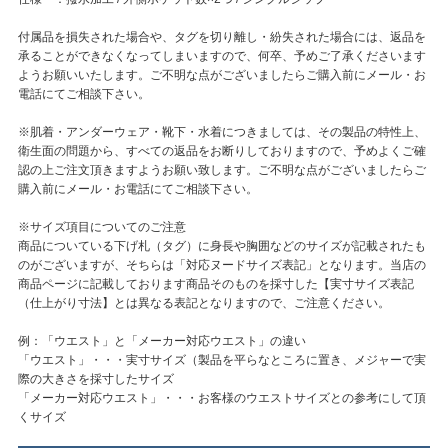
付属品を損失された場合や、タグを切り離し・紛失された場合には、返品を
承ることができなくなってしまいますので、何卒、予めご了承くださいます
ようお願いいたします。ご不明な点がございましたらご購入前にメール・お
電話にてご相談下さい。
※肌着・アンダーウェア・靴下・水着につきましては、その製品の特性上、
衛生面の問題から、すべての返品をお断りしておりますので、予めよくご確
認の上ご注文頂きますようお願い致します。ご不明な点がございましたらご
購入前にメール・お電話にてご相談下さい。
※サイズ項目についてのご注意
商品についている下げ札（タグ）に身長や胸囲などのサイズが記載されたも
のがございますが、そちらは「対応ヌードサイズ表記」となります。当店の
商品ページに記載しております商品そのものを採寸した【実寸サイズ表記
（仕上がり寸法】とは異なる表記となりますので、ご注意ください。
例：「ウエスト」と「メーカー対応ウエスト」の違い
「ウエスト」・・・実寸サイズ（製品を平らなところに置き、メジャーで実
際の大きさを採寸したサイズ
「メーカー対応ウエスト」・・・お客様のウエストサイズとの参考にして頂
くサイズ