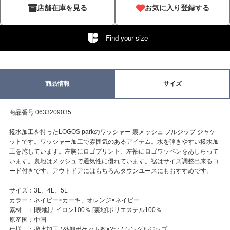
店舗在庫を見る
お気に入り登録する
Find your size
商品情報
サイズ
商品番号:0633209035
撥水加工を持ったLOGOS parkのワッシャー 裏メッシュ フルジップ ジャケ
ットです。ワッシャー加工で雰囲気のあるアイテム。水を弾きやすい撥水加
工を施しています。左胸にロゴプリント、左袖にロゴワッペンをあしらって
います。裏地はメッシュで通気性に優れています。裾はサイズ調整出来るコ
ード付きです。アウトドアにはもちろんタウンユースにもおすすめです。
サイズ：3L、4L、5L
カラー：ネイビー×カーキ、オレンジ×ネイビー
素材 ：[表地]ナイロン100％ [裏地]ポリエステル100％
原産国：中国
仕様 ：撥水加工 / 外側ポケット数×2つ / シングルジップ