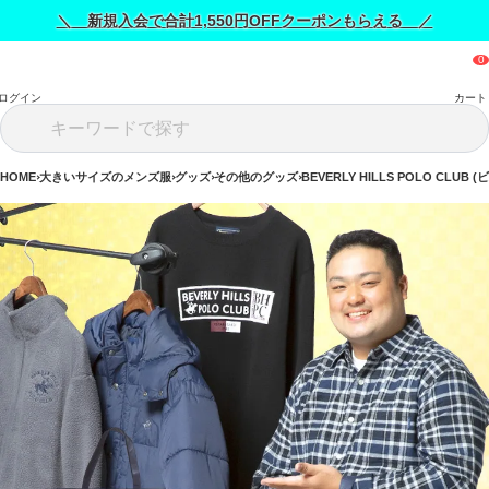
＼ 新規入会で合計1,550円OFFクーポンもらえる ／
ログイン
カート
HOME
大きいサイズのメンズ服
グッズ
その他のグッズ
BEVERLY HILLS POLO CLU