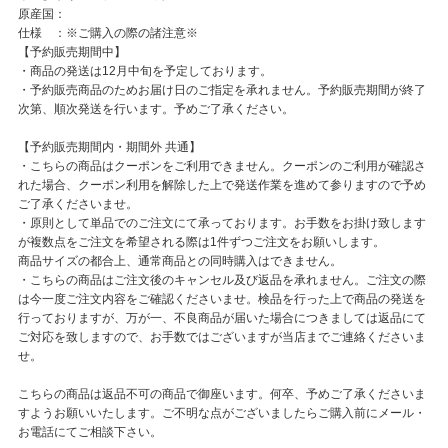
原産国：
仕様 ：※ご購入の際の諸注意※
【予約販売期間中】
・商品の発送は12月中旬を予定しております。
・予約販売商品のためお届け日のご指定を承れません。予約販売期間が終了
次第、順次発送を行います。予めご了承ください。
【予約販売期間内・期間外 共通】
・こちらの商品はクーポンをご利用できません。クーポンのご利用が確認さ
れた場合、クーポン利用を解除した上で発送作業を進めて参りますので予め
ご了承くださいませ。
・原則として単品でのご注文にて承っております。お手数をお掛け致します
が複数点をご注文を希望される際は1件ずつご注文をお願いします。
商品サイズの都合上、通常商品との同時購入はできません。
・こちらの商品はご注文後のキャンセル及び返品を承れません。ご注文の際
は今一度ご注文内容をご確認くださいませ。検品を行った上で商品の発送を
行っておりますが、万が一、不良商品が届いた場合につきましては返品にて
ご対応を致しますので、お手数ではございますが当店までご連絡くださいま
せ。
こちらの商品は返品不可の商品で御座います。何卒、予めご了承くださいま
すようお願いいたします。ご不明な点がございましたらご購入前にメール・
お電話にてご相談下さい。