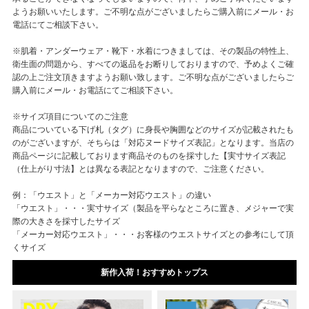
ようお願いいたします。ご不明な点がございましたらご購入前にメール・お
電話にてご相談下さい。
※肌着・アンダーウェア・靴下・水着につきましては、その製品の特性上、
衛生面の問題から、すべての返品をお断りしておりますので、予めよくご確
認の上ご注文頂きますようお願い致します。ご不明な点がございましたらご
購入前にメール・お電話にてご相談下さい。
※サイズ項目についてのご注意
商品についている下げ札（タグ）に身長や胸囲などのサイズが記載されたも
のがございますが、そちらは「対応ヌードサイズ表記」となります。当店の
商品ページに記載しております商品そのものを採寸した【実寸サイズ表記
（仕上がり寸法】とは異なる表記となりますので、ご注意ください。
例：「ウエスト」と「メーカー対応ウエスト」の違い
「ウエスト」・・・実寸サイズ（製品を平らなところに置き、メジャーで実
際の大きさを採寸したサイズ
「メーカー対応ウエスト」・・・お客様のウエストサイズとの参考にして頂
くサイズ
新作入荷！おすすめトップス