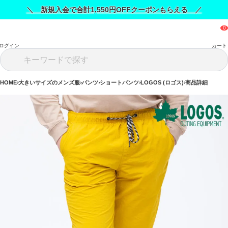
＼ 新規入会で合計1,550円OFFクーポンもらえる ／
ログイン
カート
HOME
大きいサイズのメンズ服
パンツ
ショートパンツ
LOGOS (ロゴス)
商品詳細