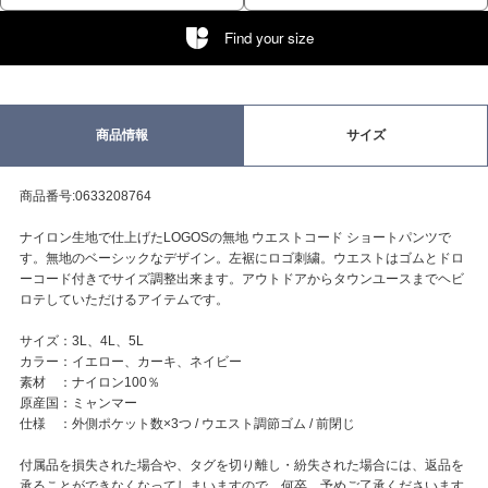
Find your size
商品情報
サイズ
商品番号:0633208764
ナイロン生地で仕上げたLOGOSの無地 ウエストコード ショートパンツで
す。無地のベーシックなデザイン。左裾にロゴ刺繍。ウエストはゴムとドロ
ーコード付きでサイズ調整出来ます。アウトドアからタウンユースまでヘビ
ロテしていただけるアイテムです。
サイズ：3L、4L、5L
カラー：イエロー、カーキ、ネイビー
素材 ：ナイロン100％
原産国：ミャンマー
仕様 ：外側ポケット数×3つ / ウエスト調節ゴム / 前閉じ
付属品を損失された場合や、タグを切り離し・紛失された場合には、返品を
承ることができなくなってしまいますので、何卒、予めご了承くださいます