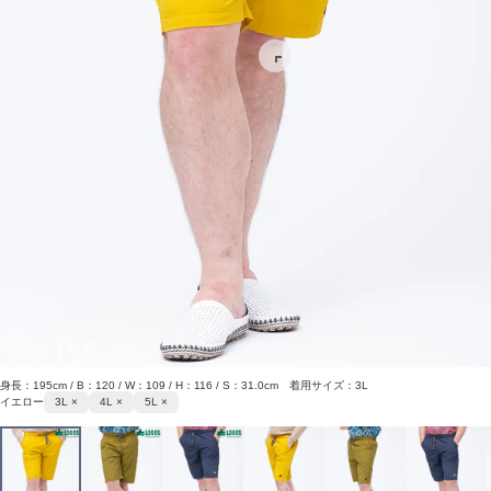
身長：195cm / B：120 / W：109 / H：116 / S：31.0cm 着用サイズ：3L
イエロー
3L ×
4L ×
5L ×