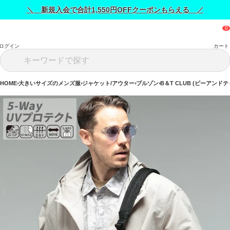
＼ 新規入会で合計1,550円OFFクーポンもらえる ／
ログイン
カート
HOME
大きいサイズのメンズ服
ジャケット/アウター
ブルゾン
B＆T CLUB (ビーアンド