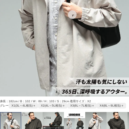
身長：182cm / B：102 / W：89 / H：103 / S：29cm 着用サイズ：X2
グレー
X1(3L～4L相当) ○
X2(4L～5L相当) ○
X3(6L～7L相当) ○
X4(8L～9L相当) ○