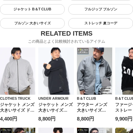
ジャケット B＆T CLUB
フルジップ ブルゾン
ブルゾン 大きいサイズ
ストレッチ 夏コーデ
この商品とよく比較検討されているアイテム
CLOTHES TRUCK
UNDER ARMOUR
B＆T CLUB
B＆T CLU
ジャケット メンズ
ジャケット メンズ
アウター メンズ
ファージ
大きいサイズ ドラ
大きいサイズ
大きいサイズ
ストレー
イ UV対策 消臭抗
FITTED STORM
EVOL-TEX ストレ
フルジッ
4,400円
8,800円
8,800円
9,900円
菌 コンパクト フ
UPF40 メッシュ切
ッチ 撥水 防風 防
ー ブルゾ
ルジップ ブルゾン
り替え フルジップ
花粉 ジャケット
防寒 大
アウター 羽織 春
アウター ブルゾン
フルジップ ブルゾ
メンズ