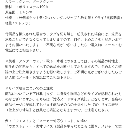
カラー：グレー、ダークグレー
素材 ：ポリエステル100％
原産国：ミャンマー
仕様 ：外側ポケット数×2つ / シングルジップ / UV対策 / ドライ / 抗菌防臭 /
軽量 / ストレッチ
付属品を損失された場合や、タグを切り離し・紛失された場合には、返品を
承ることができなくなってしまいますので、何卒、予めご了承くださいます
ようお願いいたします。ご不明な点がございましたらご購入前にメール・お
電話にてご相談下さい。
※肌着・アンダーウェア・靴下・水着につきましては、その製品の特性上、
衛生面の問題から、すべての返品をお断りしておりますので、予めよくご確
認の上ご注文頂きますようお願い致します。ご不明な点がございましたらご
購入前にメール・お電話にてご相談下さい。
※サイズ項目についてのご注意
商品についている下げ札（タグ）に身長や胸囲などのサイズが記載されたも
のがございますが、そちらは「対応ヌードサイズ表記」となります。当店の
商品ページに記載しております商品そのものを採寸した【実寸サイズ表記
（仕上がり寸法】とは異なる表記となりますので、ご注意ください。
例：「ウエスト」と「メーカー対応ウエスト」の違い
「ウエスト」・・・実寸サイズ（製品を平らなところに置き、メジャーで実