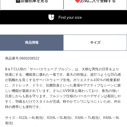
店舗在庫を見る
お気に入り登録する
Find your size
商品情報
サイズ
商品番号:0600208522
B＆T CLUBの「サーパスウェーブ ブルゾン」は、大柄な男性の日常をより
快適にする、機能美に優れた一着です。最大の特徴は、波打つような凹凸感
が肌離れを良くするサーパスウェーブ生地。ポリエステル100％の軽量素材
に、ストレッチ、ドライ、抗菌防臭といった夏場やアクティブなシーンに嬉
しい機能が凝縮されています。さらにUV対策も備わっており、春先の強い
日差しからも肌を守ります。フルジップ仕様のパーカーデザインは着回しや
すく、羽織るだけでスタイルが完成。軽やかでシワになりにくいため、外出
時の携帯にも便利です。
サイズ：X1(3L～4L相当)、X2(4L～5L相当)、X3(6L～7L相当)、X4(8L～9L
相当)