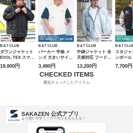
夏 持ち歩き
スタンド スポーツ
ン スタンド UVカ
ット スポーツ 春
秋
B＆T CLUB
B＆T CLUB
B＆T CLUB
B＆T CLU
ダウンジャケット
パーカー 半袖 メ
中綿ジャケット 全
スタジャン
EVOL-TEX スマー
ンズ 大きいサイズ
天候対応 フード収
ンボール 
ト フルジップ ミ
FAT ANIMALS 接
納 EVOL-TEX
ッペン刺
19,800円
3,490円
13,200円
7,700円
ドルパーカー アウ
触冷感 クジラ Tパ
LEVEL7 アウター
ー ジャケ
ター フード ジッ
ーカー トップス
ブルゾン 無地 多
ルゾン 羽
プ 秋 冬 大きいサ
フード プリント
機能 大きいサイズ
ット ラ
最近チェックしたアイテム
イズ メンズ
プルオーバー 春
メンズ
ー 春 大
夏
ズ メン
SAKAZEN 公式アプリ
より使いやすく！クーポンももらえる！