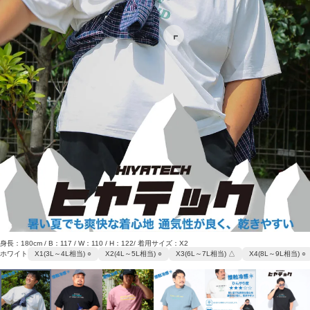
身長：180cm / B：117 / W：110 / H：122/ 着用サイズ：X2
ホワイト
X1(3L～4L相当) ○
X2(4L～5L相当) ○
X3(6L～7L相当) △
X4(8L～9L相当) ○