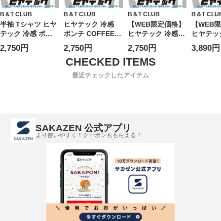
B＆T CLUB
B＆T CLUB
B＆T CLUB
B＆T CLU
半袖 Tシャツ ヒヤ
ヒヤテック 冷感
【WEB限定価格】
【WEB
テック 冷感 ポン
ポンチ COFFEE
ヒヤテック 冷感
ヒヤテッ
チ クルーネック
バックプリント ク
ポンチ LUMIERE
ポンチ M
2,750円
2,750円
2,750円
3,890円
MOUNTAINS トッ
ルーネック 半袖 T
バックプリント ク
バックプ
プス プリント 刺
シャツ 大きいサイ
ルーネック 半袖 T
ルーネック
繍 涼しい 春 夏 大
ズ メンズ
シャツ 大きいサイ
シャツ 
最近チェックしたアイテム
きいサイズ メンズ
ズ メンズ
ズ メン
SAKAZEN 公式アプリ
より使いやすく！クーポンももらえる！