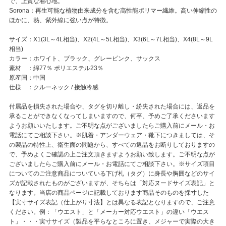
で、上質な着心地。
Sorona：再生可能な植物由来成分を含む高性能ポリマー繊維。高い伸縮性の
ほかに、熱、紫外線に強い点が特徴。
サイズ：X1(3L～4L相当)、X2(4L～5L相当)、X3(6L～7L相当)、X4(8L～9L
相当)
カラー：ホワイト、ブラック、グレーピンク、サックス
素材 ：綿77％ ポリエステル23％
原産国：中国
仕様 ：クルーネック / 接触冷感
付属品を損失された場合や、タグを切り離し・紛失された場合には、返品を
承ることができなくなってしまいますので、何卒、予めご了承くださいます
ようお願いいたします。ご不明な点がございましたらご購入前にメール・お
電話にてご相談下さい。
※肌着・アンダーウェア・靴下につきましては、そ
の製品の特性上、衛生面の問題から、すべての返品をお断りしておりますの
で、予めよくご確認の上ご注文頂きますようお願い致します。ご不明な点が
ございましたらご購入前にメール・お電話にてご相談下さい。
※サイズ項目
についてのご注意
商品についている下げ札（タグ）に身長や胸囲などのサイ
ズが記載されたものがございますが、そちらは「対応ヌードサイズ表記」と
なります。当店の商品ページに記載しております商品そのものを採寸した
【実寸サイズ表記（仕上がり寸法】とは異なる表記となりますので、ご注意
ください。
例：「ウエスト」と「メーカー対応ウエスト」の違い
「ウエス
ト」・・・実寸サイズ（製品を平らなところに置き、メジャーで実際の大き