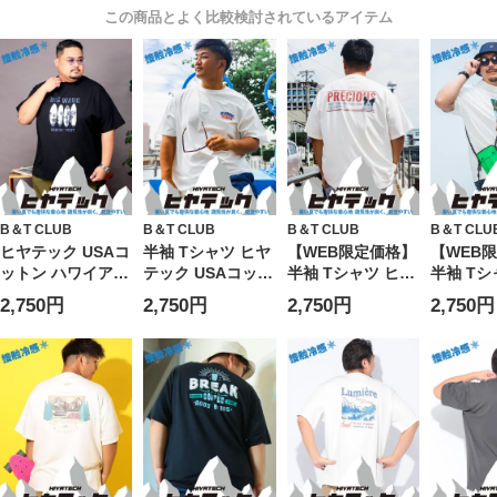
この商品とよく比較検討されているアイテム
B＆T CLUB
B＆T CLUB
B＆T CLUB
B＆T CLU
ヒヤテック USAコ
半袖 Tシャツ ヒヤ
【WEB限定価格】
【WEB
ットン ハワイアン
テック USAコット
半袖 Tシャツ ヒヤ
半袖 Tシ
クルーネック 半袖
ン 刺繍 クルーネ
テック USAコット
テック U
2,750円
2,750円
2,750円
2,750円
Tシャツ Sorona
ック トップス シ
ン アニマルプリン
ン フォ
大きいサイズ メン
ンプル 春 夏 大き
ト クルーネック
クルーネ
ズ
いサイズ メンズ
トップス プリント
プス Tシ
春 夏 大きいサイ
大きいサ
ズ メンズ
ズ