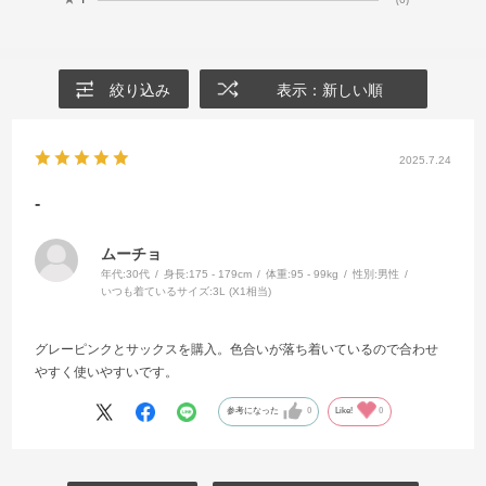
絞り込み
表示：新しい順
2025.7.24
-
ムーチョ
年代:
30代
身長:
175 - 179cm
体重:
95 - 99kg
性別:
男性
いつも着ているサイズ:
3L (X1相当)
グレーピンクとサックスを購入。色合いが落ち着いているので合わせ
やすく使いやすいです。
参考になった
0
Like!
0