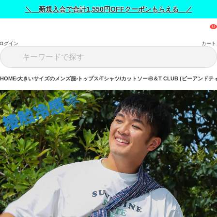
＼ 新規入会で合計1,550円OFFクーポンもらえる ／
ログイン
カート
HOME
大きいサイズのメンズ服
トップス
Tシャツ/カットソー
B＆T CLUB (ビーアンドテ