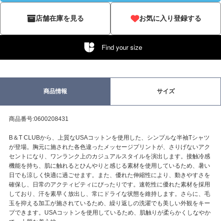
店舗在庫を見る
お気に入り登録する
Find your size
商品情報
サイズ
商品番号:0600208431
B＆T CLUBから、上質なUSAコットンを使用した、シンプルな半袖Tシャツ
が登場。胸元に施された各色違ったメッセージプリントが、さりげないアク
セントになり、ワンランク上のカジュアルスタイルを演出します。接触冷感
機能を持ち、肌に触れるとひんやりと感じる素材を使用しているため、暑い
日でも涼しく快適に過ごせます。また、優れた伸縮性により、動きやすさを
確保し、日常のアクティビティにぴったりです。速乾性に優れた素材を採用
しており、汗を素早く放出し、常にドライな状態を維持します。さらに、毛
玉を抑える加工が施されているため、繰り返しの洗濯でも美しい外観をキー
プできます。USAコットンを使用しているため、肌触りが柔らかくしなやか