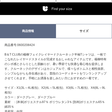
Find your size
商品情報
サイズ
商品番号:0600208424
B＆T CLUBの楊柳フェイクレイヤードクルーネック半袖Tシャツは、一枚で
こなれたレイヤードスタイルが完成するおしゃれなアイテムです。楊柳特有
のシボ感とさらりとした肌触りが、暑い季節でも快適な着心地を提供しま
す。クルーネックのデザインはカジュアルで、様々なボトムスと相性抜群。
シンプルながらも存在感があり、普段のコーディネートをワンランクアップ
させてくれます。手軽にお洒落を楽しみたい方におすすめの一着です。
サイズ：X1(3L～4L相当)、X2(4L～5L相当)、X3(6L～7L相当)、X4(8L～9L
相当)
カラー：ダークグレー、ダークブルー
素材 ：[本体]ポリエステル97％ ポリウレタン3％ [別布]ポリエステル65％
綿35％
原産国：中国