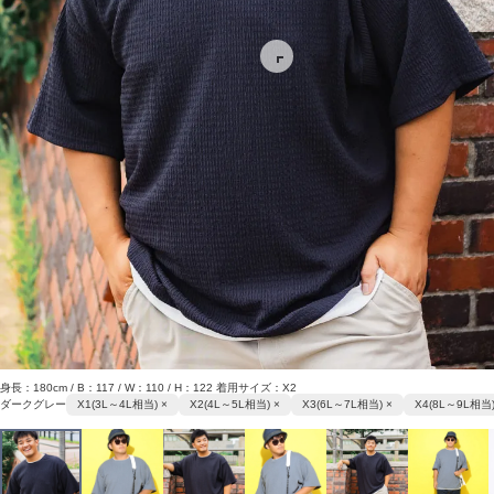
身長：180cm / B：117 / W：110 / H：122 着用サイズ：X2
ダークグレー
X1(3L～4L相当) ×
X2(4L～5L相当) ×
X3(6L～7L相当) ×
X4(8L～9L相当)