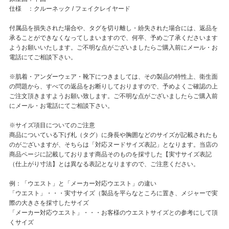
仕様 ：クルーネック / フェイクレイヤード
付属品を損失された場合や、タグを切り離し・紛失された場合には、返品を
承ることができなくなってしまいますので、何卒、予めご了承くださいます
ようお願いいたします。ご不明な点がございましたらご購入前にメール・お
電話にてご相談下さい。
※肌着・アンダーウェア・靴下につきましては、その製品の特性上、衛生面
の問題から、すべての返品をお断りしておりますので、予めよくご確認の上
ご注文頂きますようお願い致します。ご不明な点がございましたらご購入前
にメール・お電話にてご相談下さい。
※サイズ項目についてのご注意
商品についている下げ札（タグ）に身長や胸囲などのサイズが記載されたも
のがございますが、そちらは「対応ヌードサイズ表記」となります。当店の
商品ページに記載しております商品そのものを採寸した【実寸サイズ表記
（仕上がり寸法】とは異なる表記となりますので、ご注意ください。
例：「ウエスト」と「メーカー対応ウエスト」の違い
「ウエスト」・・・実寸サイズ（製品を平らなところに置き、メジャーで実
際の大きさを採寸したサイズ
「メーカー対応ウエスト」・・・お客様のウエストサイズとの参考にして頂
くサイズ