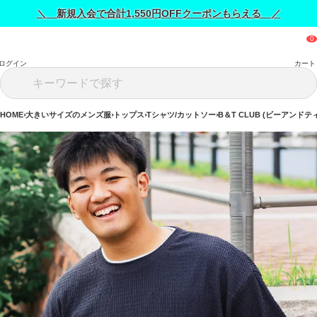
＼ 新規入会で合計1,550円OFFクーポンもらえる ／
ログイン
カート
HOME
大きいサイズのメンズ服
トップス
Tシャツ/カットソー
B＆T CLUB (ビーアンドテ