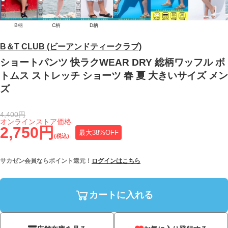
B柄
C柄
D柄
B＆T CLUB (ビーアンドティークラブ)
ショートパンツ 快ラクWEAR DRY 総柄ワッフル ボ
トムス ストレッチ ショーツ 春 夏 大きいサイズ メン
ズ
4,400円
オンラインストア価格
2,750円
最大38%OFF
(税込)
サカゼン会員ならポイント還元！
ログインはこちら
カートに入れる