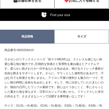
店舗在庫を見る
お気に入り登録する
Find your size
商品情報
サイズ
商品番号:0600208410
サカゼンのリラックスシリーズ「快ラクWEAR｣は、ストレスを感じない快
適な着心地が魅力です｡圧倒的な快適さと実用性を兼ね備えたアイテムで
す。柔らかい肌ざわりが一日中あなたを包み込み、伸びるストレッチ素材が
自由な動きをサポートします。さらに、サラッとした速乾性があるので、汗
ばむ日でも快適さを失いません。アイロン不要の便利さも魅力の一つで、忙
しい朝の時間に余裕を生み出します。そして、特に注目していただきたいの
が、独自の凸凹したワッフル素材です。肌にはりつきにくく、常にさらっと
した履き心地を保ちます。日常のカジュアル使いから、リラックスした休日
の外出まで、さまざまなシーンで活躍する事間違いなしです！
サイズ：X1(3L～4L相当)、X2(4L～5L相当)、X3(6L～7L相当)、X4(8L～9L