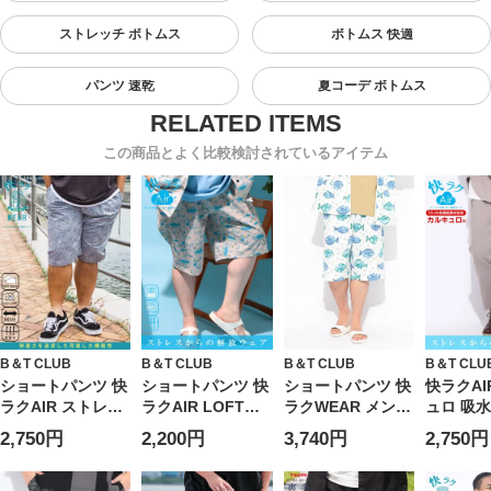
ストレッチ ボトムス
ボトムス 快適
パンツ 速乾
夏コーデ ボトムス
この商品とよく比較検討されているアイテム
B＆T CLUB
B＆T CLUB
B＆T CLUB
B＆T CLU
ショートパンツ 快
ショートパンツ 快
ショートパンツ 快
快ラクAI
ラクAIR ストレッ
ラクAIR LOFT
ラクWEAR メンズ
ュロ 吸水
チ 総柄 ボトムス
AIR ストレッチ 総
大きいサイズ スト
エストゴ
2,750円
2,200円
3,740円
2,750円
ショーツ 柄パンツ
柄 クライミングシ
レッチ ドライワッ
ーパンツ
春 夏 大きいサイ
ョーツ ボトムス
フル ショーツ ボ
イズ メ
ズ メンズ
ショーツ 柄パンツ
トムス パンツ 総