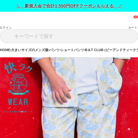
＼ 新規入会で合計1,550円OFFクーポンもらえる ／
ログイン
カート
HOME
大きいサイズのメンズ服
パンツ
ショートパンツ
B＆T CLUB (ビーアンドティーク