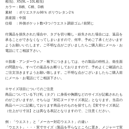
相当)、X5(9L～10L相当)
カラー：B柄、C柄、D柄
素材 ：ポリエステル98％ ポリウレタン2％
原産国：中国
仕様 ：外側ポケット数×3つ / ウエスト調節ゴム / 前閉じ
付属品を損失された場合や、タグを切り離し・紛失された場合には、返品を
承ることができなくなってしまいますので、何卒、予めご了承くださいます
ようお願いいたします。ご不明な点がございましたらご購入前にメール・お
電話にてご相談下さい。
※肌着・アンダーウェア・靴下につきましては、その製品の特性上、衛生面
の問題から、すべての返品をお断りしておりますので、予めよくご確認の上
ご注文頂きますようお願い致します。ご不明な点がございましたらご購入前
にメール・お電話にてご相談下さい。
※サイズ項目についてのご注意
商品についている下げ札（タグ）に身長や胸囲などのサイズが記載されたも
のがございますが、そちらは「対応ヌードサイズ表記」となります。当店の
商品ページに記載しております商品そのものを採寸した【実寸サイズ表記
（仕上がり寸法】とは異なる表記となりますので、ご注意ください。
例：「ウエスト」と「メーカー対応ウエスト」の違い
「ウエスト」・・・実寸サイズ（製品を平らなところに置き、メジャーで実