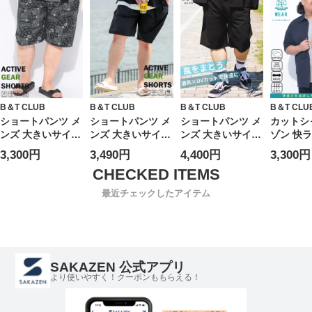
春 夏 大きいサイ
柄 プリント 春 夏
ズ メンズ
B＆T CLUB
B＆T CLUB
B＆T CLUB
B＆T CLU
ショートパンツ メ
ショートパンツ メ
ショートパンツ メ
カットシ
ンズ 大きいサイズ
ンズ 大きいサイズ
ンズ 大きいサイズ
ゾン 快ラ
ACTIVE GEAR ス
ACTIVE GEAR ス
無地 爽多 ストレ
DRY リ
3,300円
3,490円
4,400円
3,300円
トレッチ 軽量 ド
トレッチ 軽量 ド
ッチ 軽量 タック
ウター 
ライ 総柄 ショー
ライ 無地 ショー
ショーツ ボトムス
半袖 春 
ツ ボトムス パン
ツ ボトムス パン
高通気性 速乾 伸
サイズ 
最近チェックしたアイテム
ツ スポーツ アウ
ツ スポーツ アウ
縮性 涼しい 春 夏
トドア 春 夏
トドア 春 夏
SAKAZEN 公式アプリ
より使いやすく！クーポンももらえる！