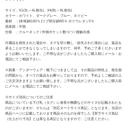
サイズ：X1(3L～4L相当)、X4(8L～9L相当)
カラー：ホワイト、ダークグレー、ブルー、ネイビー
素材 ：[本体]綿100％ [リブ部分]綿95％ ポリウレタン5％
原産国：中国
仕様 ：クルーネック / 外側ポケット数×1つ / 接触冷感
付属品を損失された場合や、タグを切り離し・紛失された場合には、返品を
承ることができなくなってしまいますので、何卒、予めご了承くださいます
ようお願いいたします。ご不明な点がございましたらご購入前にメール・お
電話にてご相談下さい。
※肌着・アンダーウェア・靴下につきましては、その製品の特性上、衛生面
の問題から、すべての返品をお断りしておりますので、予めよくご確認の上
ご注文頂きますようお願い致します。ご不明な点がございましたらご購入前
にメール・お電話にてご相談下さい。
※サイズ項目についてのご注意
商品についている下げ札（タグ）に身長や胸囲などのサイズが記載されたも
のがございますが、そちらは「対応ヌードサイズ表記」となります。当店の
商品ページに記載しております商品そのものを採寸した【実寸サイズ表記
（仕上がり寸法】とは異なる表記となりますので、ご注意ください。