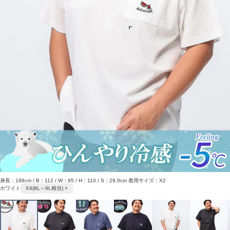
身長：188cm / B：112 / W：95 / H：110 / S：29.0cm 着用サイズ：X2
ホワイト
X4(8L～9L相当) ×