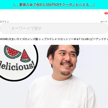
＼ 新規入会で合計1,550円OFFクーポンもらえる ／
ログイン
カート
HOME
大きいサイズのメンズ服
トップス
Tシャツ/カットソー
B＆T CLUB (ビーアンドテ