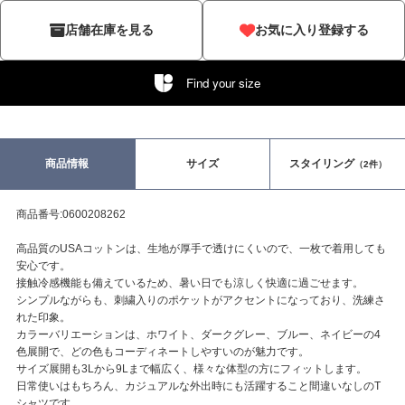
店舗在庫を見る
お気に入り登録する
Find your size
商品情報
サイズ
スタイリング
（2件）
商品番号:0600208262
高品質のUSAコットンは、生地が厚手で透けにくいので、一枚で着用しても
安心です。
接触冷感機能も備えているため、暑い日でも涼しく快適に過ごせます。
シンプルながらも、刺繍入りのポケットがアクセントになっており、洗練さ
れた印象。
カラーバリエーションは、ホワイト、ダークグレー、ブルー、ネイビーの4
色展開で、どの色もコーディネートしやすいのが魅力です。
サイズ展開も3Lから9Lまで幅広く、様々な体型の方にフィットします。
日常使いはもちろん、カジュアルな外出時にも活躍すること間違いなしのT
シャツです。