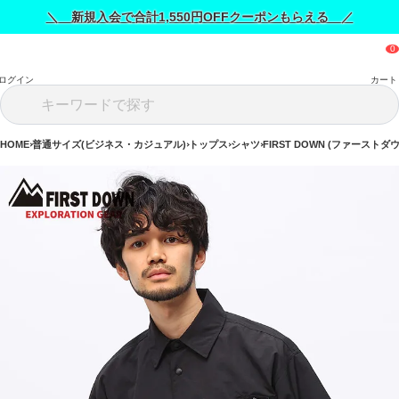
＼ 新規入会で合計1,550円OFFクーポンもらえる ／
ログイン
カート
HOME
普通サイズ(ビジネス・カジュアル)
トップス
シャツ
FIRST DOWN (ファーストダウ