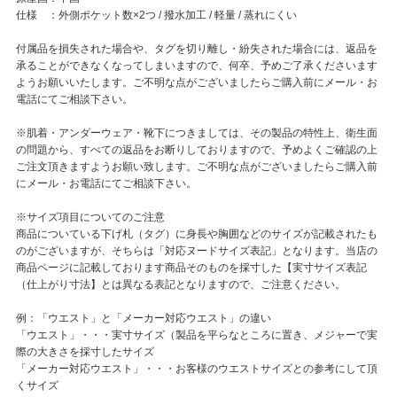
仕様 ：外側ポケット数×2つ / 撥水加工 / 軽量 / 蒸れにくい
付属品を損失された場合や、タグを切り離し・紛失された場合には、返品を
承ることができなくなってしまいますので、何卒、予めご了承くださいます
ようお願いいたします。ご不明な点がございましたらご購入前にメール・お
電話にてご相談下さい。
※肌着・アンダーウェア・靴下につきましては、その製品の特性上、衛生面
の問題から、すべての返品をお断りしておりますので、予めよくご確認の上
ご注文頂きますようお願い致します。ご不明な点がございましたらご購入前
にメール・お電話にてご相談下さい。
※サイズ項目についてのご注意
商品についている下げ札（タグ）に身長や胸囲などのサイズが記載されたも
のがございますが、そちらは「対応ヌードサイズ表記」となります。当店の
商品ページに記載しております商品そのものを採寸した【実寸サイズ表記
（仕上がり寸法】とは異なる表記となりますので、ご注意ください。
例：「ウエスト」と「メーカー対応ウエスト」の違い
「ウエスト」・・・実寸サイズ（製品を平らなところに置き、メジャーで実
際の大きさを採寸したサイズ
「メーカー対応ウエスト」・・・お客様のウエストサイズとの参考にして頂
くサイズ