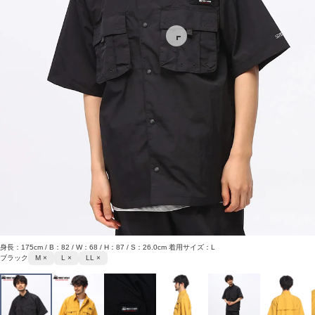
身長：175cm / B：82 / W：68 / H：87 / S：26.0cm 着用サイズ：L
ブラック
M ×
L ×
LL ×