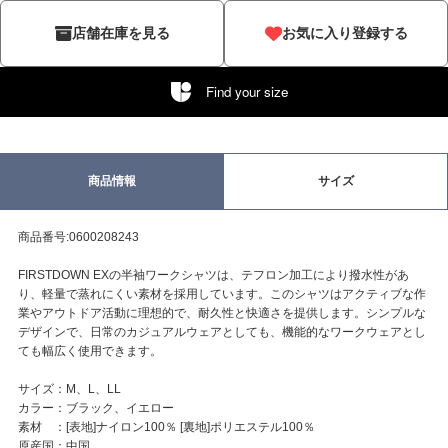
店舗在庫を見る
お気に入り登録する
Find your size
商品情報
サイズ
商品番号:0600208243
FIRSTDOWN EXの半袖ワークシャツは、テフロン加工により撥水性があ
り、軽量で蒸れにくい素材を採用しています。このシャツはアクティブな作
業やアウトドア活動に理想的で、耐久性と快適さを提供します。シンプルな
デザインで、日常のカジュアルウェアとしても、機能的なワークウェアとし
ても幅広く使用できます。
サイズ：M、L、LL
カラー：ブラック、イエロー
素材 ：[表地]ナイロン100％ [裏地]ポリエステル100％
原産国：中国