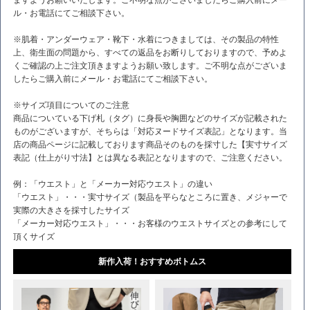
ル・お電話にてご相談下さい。
※肌着・アンダーウェア・靴下・水着につきましては、その製品の特性
上、衛生面の問題から、すべての返品をお断りしておりますので、予めよ
くご確認の上ご注文頂きますようお願い致します。ご不明な点がございま
したらご購入前にメール・お電話にてご相談下さい。
※サイズ項目についてのご注意
商品についている下げ札（タグ）に身長や胸囲などのサイズが記載された
ものがございますが、そちらは「対応ヌードサイズ表記」となります。当
店の商品ページに記載しております商品そのものを採寸した【実寸サイズ
表記（仕上がり寸法】とは異なる表記となりますので、ご注意ください。
例：「ウエスト」と「メーカー対応ウエスト」の違い
「ウエスト」・・・実寸サイズ（製品を平らなところに置き、メジャーで
実際の大きさを採寸したサイズ
「メーカー対応ウエスト」・・・お客様のウエストサイズとの参考にして
頂くサイズ
新作入荷！おすすめボトムス