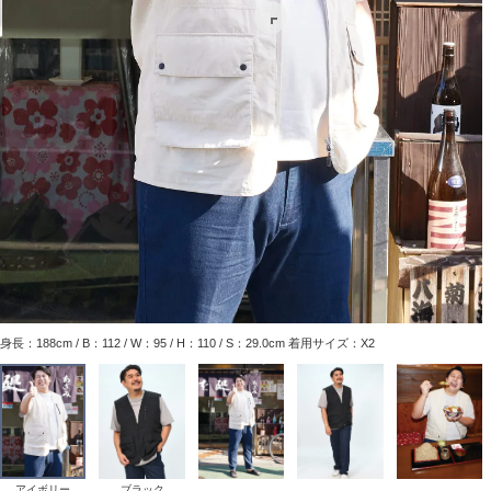
身長：188cm / B：112 / W：95 / H：110 / S：29.0cm 着用サイズ：X2
アイボリー
ブラック