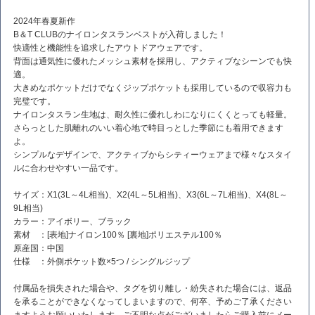
2024年春夏新作
B＆T CLUBのナイロンタスランベストが入荷しました！
快適性と機能性を追求したアウトドアウェアです。
背面は通気性に優れたメッシュ素材を採用し、アクティブなシーンでも快
適。
大きめなポケットだけでなくジップポケットも採用しているので収容力も
完璧です。
ナイロンタスラン生地は、耐久性に優れしわになりにくくとっても軽量。
さらっとした肌離れのいい着心地で時目っとした季節にも着用できます
よ。
シンプルなデザインで、アクティブからシティーウェアまで様々なスタイ
ルに合わせやすい一品です。
サイズ：X1(3L～4L相当)、X2(4L～5L相当)、X3(6L～7L相当)、X4(8L～
9L相当)
カラー：アイボリー、ブラック
素材 ：[表地]ナイロン100％ [裏地]ポリエステル100％
原産国：中国
仕様 ：外側ポケット数×5つ / シングルジップ
付属品を損失された場合や、タグを切り離し・紛失された場合には、返品
を承ることができなくなってしまいますので、何卒、予めご了承ください
ますようお願いいたします。ご不明な点がございましたらご購入前にメー