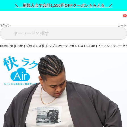
＼ 新規入会で合計1,550円OFFクーポンもらえる ／
ログイン
カート
HOME
大きいサイズのメンズ服
トップス
カーディガン
B＆T CLUB (ビーアンドティーク