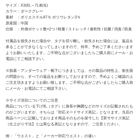
サイズ：X3(6L～7L相当)
カラー：ダークグレー
素材 ：ポリエステル97％ ポリウレタン3％
原産国：中国
仕様 ：外側ポケット数×2つ / 軽量 / ストレッチ / 速乾性 / 抗菌 / 消臭 / 防臭
付属品を損失された場合や、タグを切り離し・紛失された場合には、返品を
承ることができなくなってしまいますので、何卒、予めご了承くださいます
ようお願いいたします。ご不明な点がございましたらご購入前にメール・お
電話にてご相談下さい。
※肌着・アンダーウェア・靴下につきましては、その製品の特性上、衛生面
の問題から、すべての返品をお断りしておりますので、予めよくご確認の上
ご注文頂きますようお願い致します。ご不明な点がございましたらご購入前
にメール・お電話にてご相談下さい。
※サイズ項目についてのご注意
商品についている下げ札（タグ）に身長や胸囲などのサイズが記載されたも
のがございますが、そちらは「対応ヌードサイズ表記」となります。当店の
商品ページに記載しております商品そのものを採寸した【実寸サイズ表記
（仕上がり寸法】とは異なる表記となりますので、ご注意ください。
例：「ウエスト」と「メーカー対応ウエスト」の違い