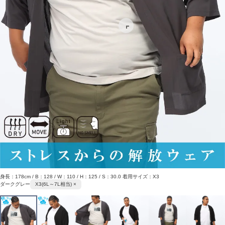
身長：178cm / B：128 / W：110 / H：125 / S：30.0 着用サイズ：X3
ダークグレー
X3(6L～7L相当) ×