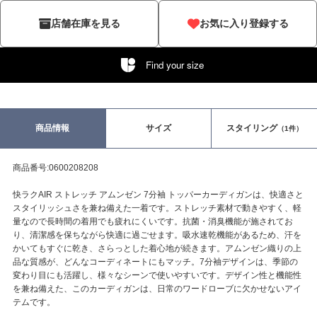
店舗在庫を見る
お気に入り登録する
Find your size
商品情報
サイズ
スタイリング
（1件）
商品番号:0600208208
快ラクAIR ストレッチ アムンゼン 7分袖 トッパーカーディガンは、快適さと
スタイリッシュさを兼ね備えた一着です。ストレッチ素材で動きやすく、軽
量なので長時間の着用でも疲れにくいです。抗菌・消臭機能が施されてお
り、清潔感を保ちながら快適に過ごせます。吸水速乾機能があるため、汗を
かいてもすぐに乾き、さらっとした着心地が続きます。アムンゼン織りの上
品な質感が、どんなコーディネートにもマッチ。7分袖デザインは、季節の
変わり目にも活躍し、様々なシーンで使いやすいです。デザイン性と機能性
を兼ね備えた、このカーディガンは、日常のワードローブに欠かせないアイ
テムです。