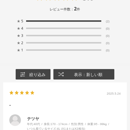
2
レビュー件数：
件
★
5
(2)
★
4
(0)
★
3
(0)
★
2
(0)
★
1
(0)
絞り込み
表示：新しい順
2025.5.24
-
テツヤ
年代:
40代
身長:
170 - 174cm
性別:
男性
体重:
95 - 99kg
いつも着ているサイズ:
4L (X1またはX2相当)