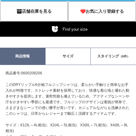
店舗在庫を見る
お気に入り登録する
Find your size
商品情報
サイズ
スタイリング
（8件）
商品番号:0600208206
このDRYリップル6分袖フルジップシャツは、柔らかい手触りと簡単なお手
入れが特徴です。ストレッチ素材を採用しており、快適な着心地と優れた動
きやすさを提供します。速乾性能も備えているため、アクティブなシーンや
汗をかきやすい季節にも最適です。フルジップのデザインは着脱が簡単で、
さまざまなシーンでの使い勝手が良いです。カジュアルながらも洗練された
このシャツは、日常からレジャーまで幅広く活躍するアイテムです。
サイズ：X1(3L～4L相当)、X2(4L～5L相当)、X3(6L～7L相当)、X4(8L～9L
相当)