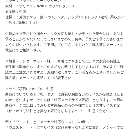
カラー：ブラック、ダークグリーン
素材 ：ポリエステル98％ ポリウレタン2％
原産国：中国
仕様 ：外側ポケット数×2つ / シングルジップ / ストレッチ / 速乾 / 柔らかい
手触り / 簡単お手入れ
付属品を損失された場合や、タグを切り離し・紛失された場合には、返品を
承ることができなくなってしまいますので、何卒、予めご了承くださいます
ようお願いいたします。ご不明な点がございましたらご購入前にメール・お
電話にてご相談下さい。
※肌着・アンダーウェア・靴下・水着につきましては、その製品の特性上、
衛生面の問題から、すべての返品をお断りしておりますので、予めよくご確
認の上ご注文頂きますようお願い致します。ご不明な点がございましたらご
購入前にメール・お電話にてご相談下さい。
※サイズ項目についてのご注意
商品についている下げ札（タグ）に身長や胸囲などのサイズが記載されたも
のがございますが、そちらは「対応ヌードサイズ表記」となります。当店の
商品ページに記載しております商品そのものを採寸した【実寸サイズ表記
（仕上がり寸法】とは異なる表記となりますので、ご注意ください。
例：「ウエスト」と「メーカー対応ウエスト」の違い
「ウエスト」・・・実寸サイズ（製品を平らなところに置き、メジャーで実