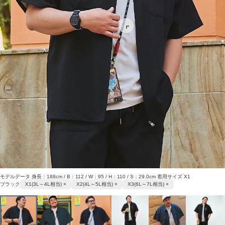
モデルデータ 身長：188cm / B：112 / W：95 / H：110 / S：29.0cm 着用サイズ X1
ブラック
X1(3L～4L相当) ×
X2(4L～5L相当) ×
X3(6L～7L相当) ×