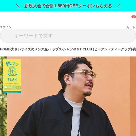
＼ 新規入会で合計1,550円OFFクーポンもらえる ／
ログイン
カート
HOME
大きいサイズのメンズ服
トップス
シャツ
B＆T CLUB (ビーアンドティークラブ)