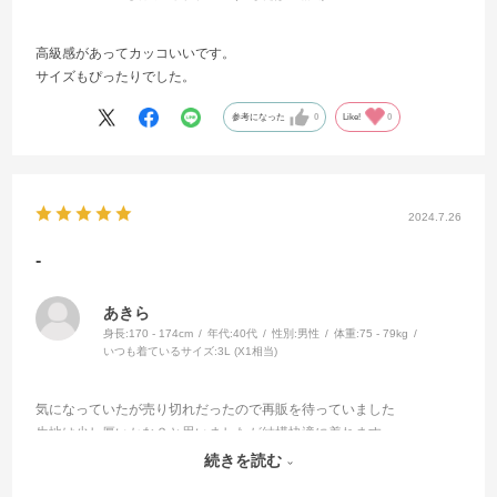
高級感があってカッコいいです。
サイズもぴったりでした。
参考になった
0
Like!
0
2024.7.26
-
あきら
身長:
170 - 174cm
年代:
40代
性別:
男性
体重:
75 - 79kg
いつも着ているサイズ:
3L (X1相当)
気になっていたが売り切れだったので再販を待っていました
生地は少し厚いかな？と思いましたが結構快適に着れます
サカゼンは無地や単色でもセンスのいいものを販売してくれるので
続きを読む
重宝しています