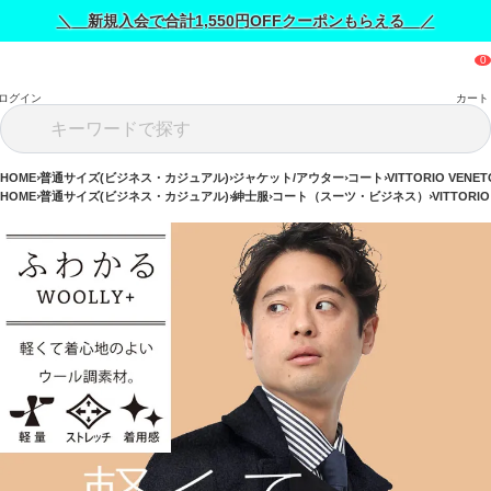
＼ 新規入会で合計1,550円OFFクーポンもらえる ／
ログイン
カート
HOME
普通サイズ(ビジネス・カジュアル)
ジャケット/アウター
コート
VITTORIO VE
HOME
普通サイズ(ビジネス・カジュアル)
紳士服
コート（スーツ・ビジネス）
VITTOR