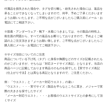
付属品を損失された場合や、タグを切り離し・紛失された場合には、返品を
承ることができなくなってしまいますので、何卒、予めご了承くださいます
ようお願いいたします。ご不明な点がございましたらご購入前にメール・お
電話にてご相談下さい。
※肌着・アンダーウェア・靴下・水着につきましては、その製品の特性上、
衛生面の問題から、すべての返品をお断りしておりますので、予めよくご確
認の上ご注文頂きますようお願い致します。ご不明な点がございましたらご
購入前にメール・お電話にてご相談下さい。
※サイズ項目についてのご注意
商品についている下げ札（タグ）に身長や胸囲などのサイズが記載されたも
のがございますが、そちらは「対応ヌードサイズ表記」となります。当店の
商品ページに記載しております商品そのものを採寸した【実寸サイズ表記
（仕上がり寸法】とは異なる表記となりますので、ご注意ください。
例：「ウエスト」と「メーカー対応ウエスト」の違い
「ウエスト」・・・実寸サイズ（製品を平らなところに置き、メジャーで実
際の大きさを採寸したサイズ
「メーカー対応ウエスト」・・・お客様のウエストサイズとの参考にして頂
くサイズ