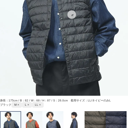
身長：175cm / B：82 / W：68 / H：87 / S：26.0cm 着用サイズ：LL/ネイビーのみL
ブラック
M ×
L ×
LL ×