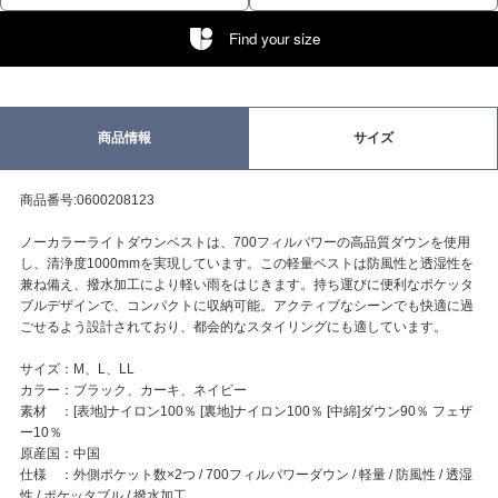
Find your size
商品情報
サイズ
商品番号:0600208123
ノーカラーライトダウンベストは、700フィルパワーの高品質ダウンを使用
し、清浄度1000mmを実現しています。この軽量ベストは防風性と透湿性を
兼ね備え、撥水加工により軽い雨をはじきます。持ち運びに便利なポケッタ
ブルデザインで、コンパクトに収納可能。アクティブなシーンでも快適に過
ごせるよう設計されており、都会的なスタイリングにも適しています。
サイズ：M、L、LL
カラー：ブラック、カーキ、ネイビー
素材 ：[表地]ナイロン100％ [裏地]ナイロン100％ [中綿]ダウン90％ フェザ
ー10％
原産国：中国
仕様 ：外側ポケット数×2つ / 700フィルパワーダウン / 軽量 / 防風性 / 透湿
性 / ポケッタブル / 撥水加工