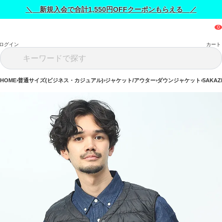
＼ 新規入会で合計1,550円OFFクーポンもらえる ／
ログイン
カート
HOME
普通サイズ(ビジネス・カジュアル)
ジャケット/アウター
ダウンジャケット
SAKAZ