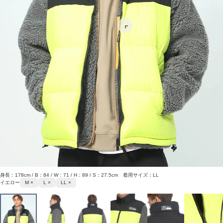
身長：178cm / B：84 / W：71 / H：89 / S：27.5cm 着用サイズ：LL
イエロー
M ×
L ×
LL ×