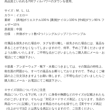
高品質といわれる700フィルパワーのダウンを使用。
サイズ：M、L、LL
カラー：イエロー
素材 ：[表地]ポリエステル100％ [裏側]ナイロン100％ [中綿]ダウン90％ フ
ェザー10％
原産国：中国
仕様 ：外側ポケット数×2つ / シングルジップ / リバーシブル
付属品を損失された場合や、タグを切り離し・紛失された場合には、返品を
承ることができなくなってしまいますので、何卒、予めご了承くださいます
ようお願いいたします。ご不明な点がございましたらご購入前にメール・お
電話にてご相談下さい。
※肌着・アンダーウェア・靴下・水着につきましては、その製品の特性上、
衛生面の問題から、すべての返品をお断りしておりますので、予めよくご確
認の上ご注文頂きますようお願い致します。ご不明な点がございましたらご
購入前にメール・お電話にてご相談下さい。
※サイズ項目についてのご注意
商品についている下げ札（タグ）に身長や胸囲などのサイズが記載されたも
のがございますが、そちらは「対応ヌードサイズ表記」となります。当店の
商品ページに記載しております商品そのものを採寸した【実寸サイズ表記
（仕上がり寸法】とは異なる表記となりますので、ご注意ください。