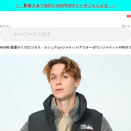
＼ 新規入会で合計1,550円OFFクーポンもらえる ／
ログイン
カート
HOME
普通サイズ(ビジネス・カジュアル)
ジャケット/アウター
ダウンジャケット
FIRS