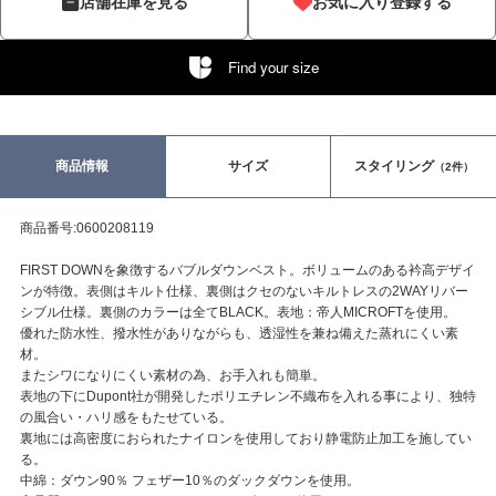
店舗在庫を見る
お気に入り登録する
Find your size
商品情報
サイズ
スタイリング
（2件）
商品番号:0600208119
FIRST DOWNを象徴するバブルダウンベスト。ボリュームのある衿高デザイ
ンが特徴。表側はキルト仕様、裏側はクセのないキルトレスの2WAYリバー
シブル仕様。裏側のカラーは全てBLACK。表地：帝人MICROFTを使用。
優れた防水性、撥水性がありながらも、透湿性を兼ね備えた蒸れにくい素
材。
またシワになりにくい素材の為、お手入れも簡単。
表地の下にDupont社が開発したポリエチレン不織布を入れる事により、独特
の風合い・ハリ感をもたせている。
裏地には高密度におられたナイロンを使用しており静電防止加工を施してい
る。
中綿：ダウン90％ フェザー10％のダックダウンを使用。