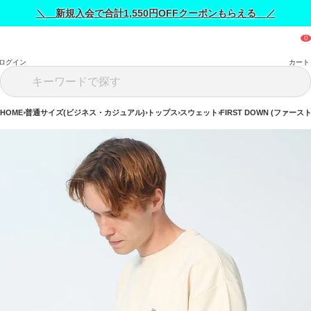
＼ 新規入会で合計1,550円OFFクーポンもらえる ／
ログイン
カート
HOME
普通サイズ(ビジネス・カジュアル)
トップス
スウェット
FIRST DOWN (ファース