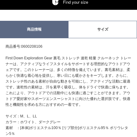
Find your size
商品情報
サイズ
商品番号:0600208106
First Down Exploration Gear 裏毛 ストレッチ 速乾 軽量 クルーネック トレー
ナーは、アクティブなライフスタイルをサポートする理想的なアウトドアウ
ェアです。このトレーナーは、多くの特徴を備えています。裏毛素材は、柔
らかく快適な着心地を提供し、寒い日にも暖かさをキープします。さらに、
ストレッチ性のある素材が自由な動きを可能にし、アクティブな活動に最適
です。速乾性の素材は、汗を素早く吸収し、体をドライで快適に保ちます。
これにより、アウトドアでの活動中にも快適に過ごすことができます。アウ
トドア愛好家やスポーツエンスーシャストに向けた優れた選択肢です。快適
性と機能性を求める方におすすめの一着です。
サイズ：M、L、LL
カラー：ホワイト、ダークグレー
素材 ：[本体]ポリエステル100％ [リブ部分]ポリエステル95％ ポリウレタ
ン5％