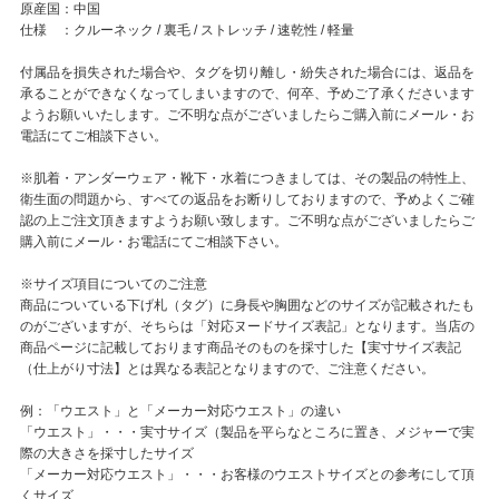
原産国：中国
仕様 ：クルーネック / 裏毛 / ストレッチ / 速乾性 / 軽量
付属品を損失された場合や、タグを切り離し・紛失された場合には、返品を
承ることができなくなってしまいますので、何卒、予めご了承くださいます
ようお願いいたします。ご不明な点がございましたらご購入前にメール・お
電話にてご相談下さい。
※肌着・アンダーウェア・靴下・水着につきましては、その製品の特性上、
衛生面の問題から、すべての返品をお断りしておりますので、予めよくご確
認の上ご注文頂きますようお願い致します。ご不明な点がございましたらご
購入前にメール・お電話にてご相談下さい。
※サイズ項目についてのご注意
商品についている下げ札（タグ）に身長や胸囲などのサイズが記載されたも
のがございますが、そちらは「対応ヌードサイズ表記」となります。当店の
商品ページに記載しております商品そのものを採寸した【実寸サイズ表記
（仕上がり寸法】とは異なる表記となりますので、ご注意ください。
例：「ウエスト」と「メーカー対応ウエスト」の違い
「ウエスト」・・・実寸サイズ（製品を平らなところに置き、メジャーで実
際の大きさを採寸したサイズ
「メーカー対応ウエスト」・・・お客様のウエストサイズとの参考にして頂
くサイズ