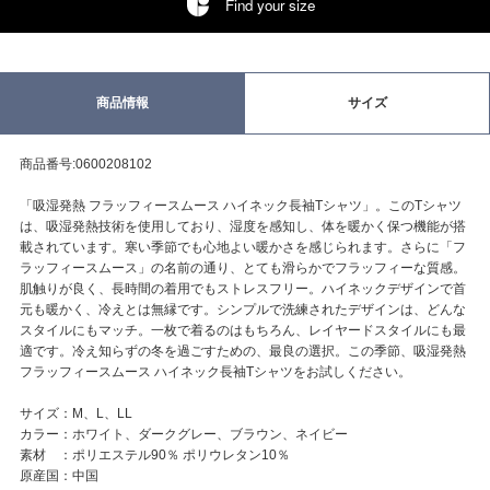
Find your size
商品情報
サイズ
商品番号:0600208102
「吸湿発熱 フラッフィースムース ハイネック長袖Tシャツ」。このTシャツ
は、吸湿発熱技術を使用しており、湿度を感知し、体を暖かく保つ機能が搭
載されています。寒い季節でも心地よい暖かさを感じられます。さらに「フ
ラッフィースムース」の名前の通り、とても滑らかでフラッフィーな質感。
肌触りが良く、長時間の着用でもストレスフリー。ハイネックデザインで首
元も暖かく、冷えとは無縁です。シンプルで洗練されたデザインは、どんな
スタイルにもマッチ。一枚で着るのはもちろん、レイヤードスタイルにも最
適です。冷え知らずの冬を過ごすための、最良の選択。この季節、吸湿発熱
フラッフィースムース ハイネック長袖Tシャツをお試しください。
サイズ：M、L、LL
カラー：ホワイト、ダークグレー、ブラウン、ネイビー
素材 ：ポリエステル90％ ポリウレタン10％
原産国：中国