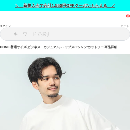
＼ 新規入会で合計1,550円OFFクーポンもらえる ／
ログイン
カート
HOME
普通サイズ(ビジネス・カジュアル)
トップス
Tシャツ/カットソー
商品詳細