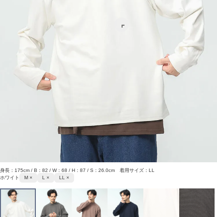
身長：175cm / B：82 / W：68 / H：87 / S：26.0cm 着用サイズ：LL
ホワイト
M ×
L ×
LL ×