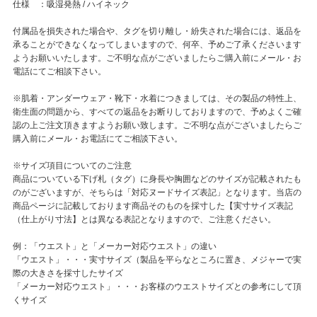
仕様 ：吸湿発熱 / ハイネック
付属品を損失された場合や、タグを切り離し・紛失された場合には、返品を
承ることができなくなってしまいますので、何卒、予めご了承くださいます
ようお願いいたします。ご不明な点がございましたらご購入前にメール・お
電話にてご相談下さい。
※肌着・アンダーウェア・靴下・水着につきましては、その製品の特性上、
衛生面の問題から、すべての返品をお断りしておりますので、予めよくご確
認の上ご注文頂きますようお願い致します。ご不明な点がございましたらご
購入前にメール・お電話にてご相談下さい。
※サイズ項目についてのご注意
商品についている下げ札（タグ）に身長や胸囲などのサイズが記載されたも
のがございますが、そちらは「対応ヌードサイズ表記」となります。当店の
商品ページに記載しております商品そのものを採寸した【実寸サイズ表記
（仕上がり寸法】とは異なる表記となりますので、ご注意ください。
例：「ウエスト」と「メーカー対応ウエスト」の違い
「ウエスト」・・・実寸サイズ（製品を平らなところに置き、メジャーで実
際の大きさを採寸したサイズ
「メーカー対応ウエスト」・・・お客様のウエストサイズとの参考にして頂
くサイズ