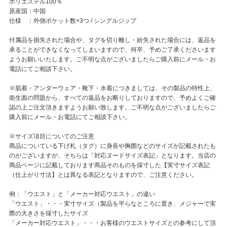
ポリエステル100％
原産国：中国
仕様 ：外側ポケット数×3つ / シングルジップ
付属品を損失された場合や、タグを切り離し・紛失された場合には、返品を
承ることができなくなってしまいますので、何卒、予めご了承くださいます
ようお願いいたします。ご不明な点がございましたらご購入前にメール・お
電話にてご相談下さい。
※肌着・アンダーウェア・靴下・水着につきましては、その製品の特性上、
衛生面の問題から、すべての返品をお断りしておりますので、予めよくご確
認の上ご注文頂きますようお願い致します。ご不明な点がございましたらご
購入前にメール・お電話にてご相談下さい。
※サイズ項目についてのご注意
商品についている下げ札（タグ）に身長や胸囲などのサイズが記載されたも
のがございますが、そちらは「対応ヌードサイズ表記」となります。当店の
商品ページに記載しております商品そのものを採寸した【実寸サイズ表記
（仕上がり寸法】とは異なる表記となりますので、ご注意ください。
例：「ウエスト」と「メーカー対応ウエスト」の違い
「ウエスト」・・・実寸サイズ（製品を平らなところに置き、メジャーで実
際の大きさを採寸したサイズ
「メーカー対応ウエスト」・・・お客様のウエストサイズとの参考にして頂