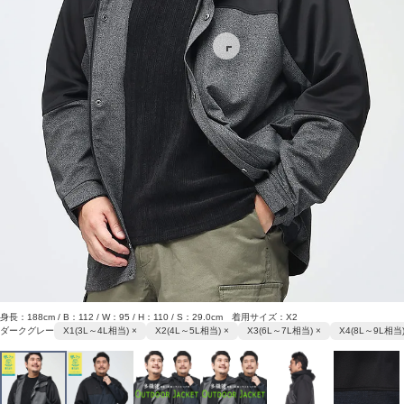
身長：188cm / B：112 / W：95 / H：110 / S：29.0cm 着用サイズ：X2
ダークグレー
X1(3L～4L相当) ×
X2(4L～5L相当) ×
X3(6L～7L相当) ×
X4(8L～9L相当)