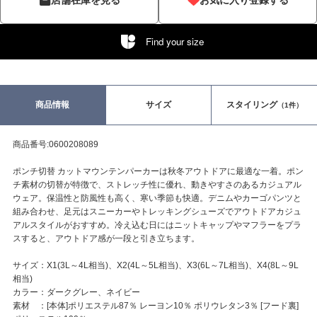
Find your size
商品情報
サイズ
スタイリング
（1件）
商品番号:0600208089
ポンチ切替 カットマウンテンパーカーは秋冬アウトドアに最適な一着。ポン
チ素材の切替が特徴で、ストレッチ性に優れ、動きやすさのあるカジュアル
ウェア。保温性と防風性も高く、寒い季節も快適。デニムやカーゴパンツと
組み合わせ、足元はスニーカーやトレッキングシューズでアウトドアカジュ
アルスタイルがおすすめ。冷え込む日にはニットキャップやマフラーをプラ
スすると、アウトドア感が一段と引き立ちます。
サイズ：X1(3L～4L相当)、X2(4L～5L相当)、X3(6L～7L相当)、X4(8L～9L
相当)
カラー：ダークグレー、ネイビー
素材 ：[本体]ポリエステル87％ レーヨン10％ ポリウレタン3％ [フード裏]