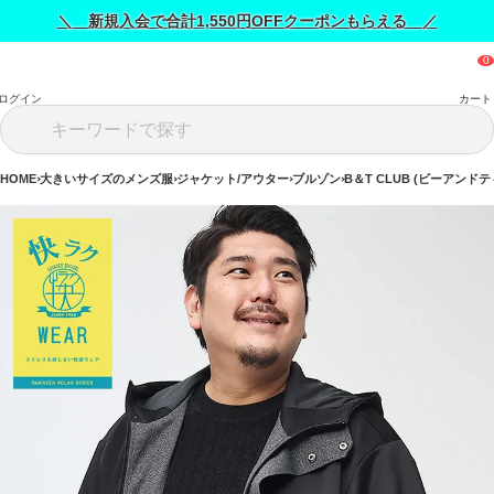
＼ 新規入会で合計1,550円OFFクーポンもらえる ／
ログイン
カート
HOME
大きいサイズのメンズ服
ジャケット/アウター
ブルゾン
B＆T CLUB (ビーアンド