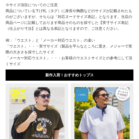
※サイズ項目についてのご注意
商品についている下げ札（タグ）に身長や胸囲などのサイズが記載されたも
のがございますが、そちらは「対応ヌードサイズ表記」となります。当店の
商品ページに記載しております商品そのものを採寸した【実寸サイズ表記
（仕上がり寸法】とは異なる表記となりますので、ご注意ください。
例：「ウエスト」と「メーカー対応ウエスト」の違い
「ウエスト」・・・実寸サイズ（製品を平らなところに置き、メジャーで実
際の大きさを採寸したサイズ
「メーカー対応ウエスト」・・・お客様のウエストサイズとの参考にして頂
くサイズ
新作入荷！おすすめトップス