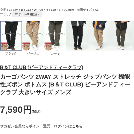
身長：188cm / B：112 / W：95 / H：110 / S：29.0cm 着用サイズ：X1
ブラック
X1(3L～4L相当) ×
ブラック
ベージュ
カーキ
B＆T CLUB (ビーアンドティークラブ)
カーゴパンツ 2WAY ストレッチ ジップパンツ 機能
性ズボン ボトムス (B＆T CLUB) ビーアンドティー
クラブ 大きいサイズ メンズ
7,590円
(税込)
サカゼン会員ならポイント還元！
ログインはこちら