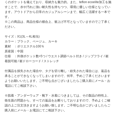
くのポケットを備えており、収納力も魅力的。また、teflon ecoelite加工を施
すことで、水や汚れに強い耐久性を持ちつつ、環境に優しい仕様となってい
ます。アウトドアから日常のカジュアルシーンまで、幅広く活躍する一本で
す。
※この商品は、商品仕様の都合上、裾上げ不可となっていますのでご了承く
ださい。
サイズ：X1(3L～4L相当)
カラー：ブラック、ベージュ、カーキ
素材 ：ポリエステル100％
原産国：中国
仕様 ：外側ポケット数×5つ / ウエスト調節ベルト付き / ジップフライ / 裾
着脱可能 / 裾ドローコード / ストレッチ
付属品を損失された場合や、タグを切り離し・紛失された場合には、返品を
承ることができなくなってしまいますので、何卒、予めご了承くださいます
ようお願いいたします。ご不明な点がございましたらご購入前にメール・お
電話にてご相談下さい。
※肌着・アンダーウェア・靴下・水着につきましては、その製品の特性上、
衛生面の問題から、すべての返品をお断りしておりますので、予めよくご確
認の上ご注文頂きますようお願い致します。ご不明な点がございましたらご
購入前にメール・お電話にてご相談下さい。