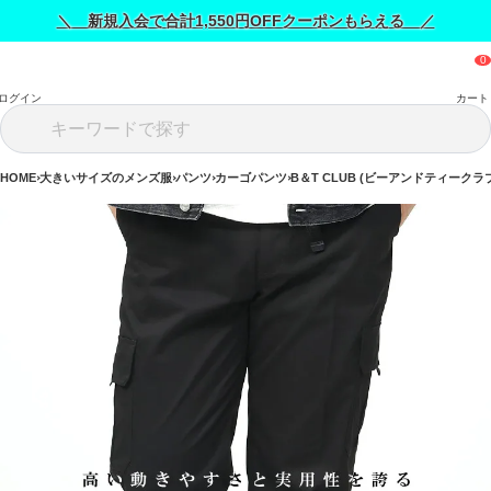
＼ 新規入会で合計1,550円OFFクーポンもらえる ／
ログイン
カート
HOME
大きいサイズのメンズ服
パンツ
カーゴパンツ
B＆T CLUB (ビーアンドティークラ