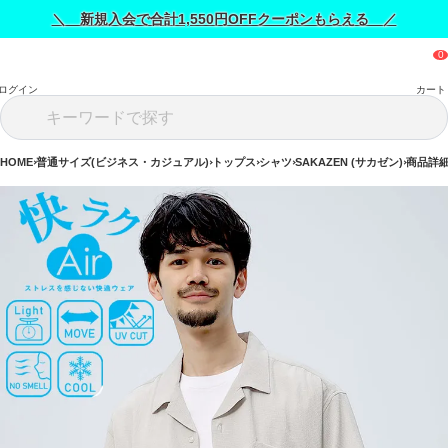
＼ 新規入会で合計1,550円OFFクーポンもらえる ／
ログイン
カート
HOME
普通サイズ(ビジネス・カジュアル)
トップス
シャツ
SAKAZEN (サカゼン)
商品詳