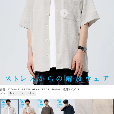
身長：175cm / B：82 / W：68 / H：87 / S：26.0cm 着用サイズ：LL
グレー
M ×
L ×
LL ×