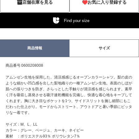
店舗在庫を見る
お気に入り登録する
Find your size
商品情報
サイズ
商品番号:0600208008
アムンゼン生地を採用した、清涼感感じるオープンカラーシャツ。梨の皮の
ような細かい凹凸感を出した梨地織りの一種アムンゼン生地。表面のしぼが
肌への張りつきを防ぎ、さらっとした手触りが清涼感を感じられます。素早
く汗を吸収し蒸発させる吸汗速乾機能を完備し、快適な着心地をキープして
くれます。胸に大き目なポケットを1つ、サイドスリットを施し細部にもこ
だわった仕上がり。モードからストリート、アウトドアと暑い季節にピッタ
リな一着です。
サイズ：M、L、LL
カラー：グレー、ベージュ、カーキ、ネイビー
素材 ：ポリエステル93％ ポリウレタン7％