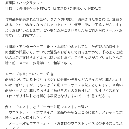
原産国：バングラデシュ
仕様 ：外側ポケット数×1つ / 吸水速乾 / 外側ポケット数×1つ
付属品を損失された場合や、タグを切り離し・紛失された場合には、返品を
承ることができなくなってしまいますので、何卒、予めご了承くださいます
ようお願いいたします。ご不明な点がございましたらご購入前にメール・お
電話にてご相談下さい。
※肌着・アンダーウェア・靴下・水着につきましては、その製品の特性上、
衛生面の問題から、すべての返品をお断りしておりますので、予めよくご確
認の上ご注文頂きますようお願い致します。ご不明な点がございましたらご
購入前にメール・お電話にてご相談下さい。
※サイズ項目についてのご注意
商品についている下げ札（タグ）に身長や胸囲などのサイズが記載されたも
のがございますが、そちらは「対応ヌードサイズ表記」となります。当店の
商品ページに記載しております商品そのものを採寸した【実寸サイズ表記
（仕上がり寸法】とは異なる表記となりますので、ご注意ください。
例：「ウエスト」と「メーカー対応ウエスト」の違い
「ウエスト」・・・実寸サイズ（製品を平らなところに置き、メジャーで実
際の大きさを採寸したサイズ
「メーカー対応ウエスト」・・・お客様のウエストサイズとの参考にして頂
くサイズ