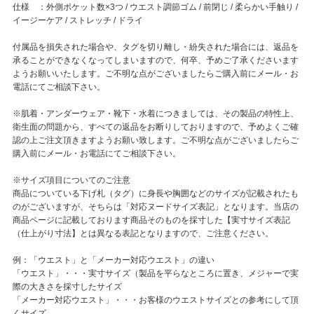
仕様 ：外側ポケット数×3つ / ウエスト調節ゴム / 前閉じ / 柔らかい手触り /
イージーケア / ストレッチ / ドライ
付属品を損失された場合や、タグを切り離し・紛失された場合には、返品を
承ることができなくなってしまいますので、何卒、予めご了承くださいます
ようお願いいたします。ご不明な点がございましたらご購入前にメール・お
電話にてご相談下さい。
※肌着・アンダーウェア・靴下・水着につきましては、その製品の特性上、
衛生面の問題から、すべての返品をお断りしておりますので、予めよくご確
認の上ご注文頂きますようお願い致します。ご不明な点がございましたらご
購入前にメール・お電話にてご相談下さい。
※サイズ項目についてのご注意
商品についている下げ札（タグ）に身長や胸囲などのサイズが記載されたも
のがございますが、そちらは「対応ヌードサイズ表記」となります。当店の
商品ページに記載しております商品そのものを採寸した【実寸サイズ表記
（仕上がり寸法】とは異なる表記となりますので、ご注意ください。
例：「ウエスト」と「メーカー対応ウエスト」の違い
「ウエスト」・・・実寸サイズ（製品を平らなところに置き、メジャーで実
際の大きさを採寸したサイズ
「メーカー対応ウエスト」・・・お客様のウエストサイズとの参考にして頂
くサイズ