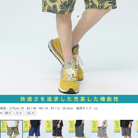
身長：175cm / B：82 / W：68 / H：87 / S：26.0cm 着用サイズ：LL
A
M ×
L ×
LL ×