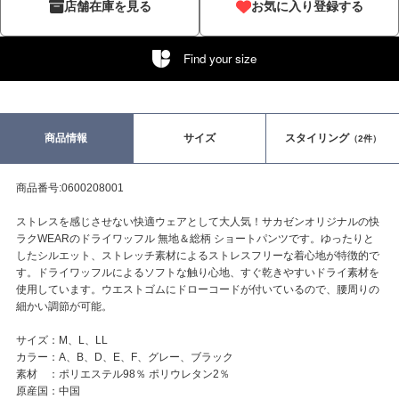
店舗在庫を見る
お気に入り登録する
Find your size
商品情報
サイズ
スタイリング
（2件）
商品番号:0600208001
ストレスを感じさせない快適ウェアとして大人気！サカゼンオリジナルの快
ラクWEARのドライワッフル 無地＆総柄 ショートパンツです。ゆったりと
したシルエット、ストレッチ素材によるストレスフリーな着心地が特徴的で
す。ドライワッフルによるソフトな触り心地、すぐ乾きやすいドライ素材を
使用しています。ウエストゴムにドローコードが付いているので、腰周りの
細かい調節が可能。
サイズ：M、L、LL
カラー：A、B、D、E、F、グレー、ブラック
素材 ：ポリエステル98％ ポリウレタン2％
原産国：中国