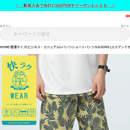
＼ 新規入会で合計1,550円OFFクーポンもらえる ／
ログイン
カート
HOME
普通サイズ(ビジネス・カジュアル)
パンツ
ショートパンツ
S＆SONS (エスアンド