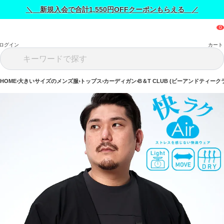
＼ 新規入会で合計1,550円OFFクーポンもらえる ／
ログイン
カート
HOME
大きいサイズのメンズ服
トップス
カーディガン
B＆T CLUB (ビーアンドティーク