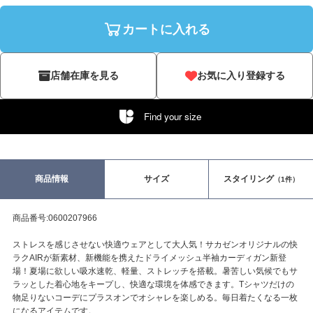
カートに入れる
店舗在庫を見る
お気に入り登録する
Find your size
商品情報
サイズ
スタイリング
（1件）
商品番号:0600207966
ストレスを感じさせない快適ウェアとして大人気！サカゼンオリジナルの快
ラクAIRが新素材、新機能を携えたドライメッシュ半袖カーディガン新登
場！夏場に欲しい吸水速乾、軽量、ストレッチを搭載。暑苦しい気候でもサ
ラッとした着心地をキープし、快適な環境を体感できます。Tシャツだけの
物足りないコーデにプラスオンでオシャレを楽しめる。毎日着たくなる一枚
になるアイテムです。