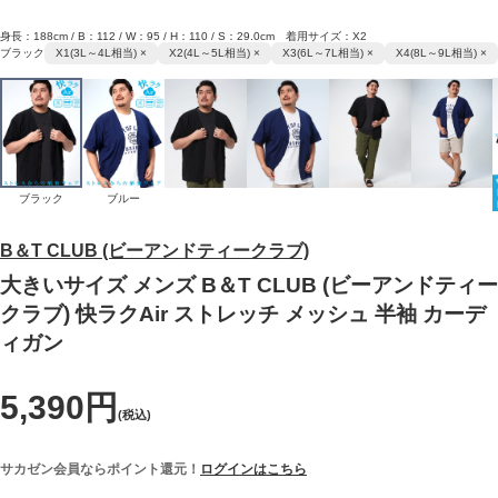
身長：188cm / B：112 / W：95 / H：110 / S：29.0cm 着用サイズ：X2
ブラック
X1(3L～4L相当) ×
X2(4L～5L相当) ×
X3(6L～7L相当) ×
X4(8L～9L相当) ×
ブラック
ブルー
B＆T CLUB (ビーアンドティークラブ)
大きいサイズ メンズ B＆T CLUB (ビーアンドティー
クラブ) 快ラクAir ストレッチ メッシュ 半袖 カーデ
ィガン
5,390円
(税込)
サカゼン会員ならポイント還元！
ログインはこちら