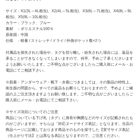
サイズ：X1(3L～4L相当)、X2(4L～5L相当)、X3(6L～7L相当)、X4(8L～9L
相当)、X5(9L～10L相当)
カラー：ブラック、ブルー
素材 ：ポリエステル100％
原産国：中国
仕様 ：軽量 / ストレッチ / ドライ / 外側ポケット数×2つ
付属品を損失された場合や、タグを切り離し・紛失された場合には、返品を
承ることができなくなってしまいますので、何卒、予めご了承くださいます
ようお願いいたします。ご不明な点がございましたらご購入前にメール・お
電話にてご相談下さい。
※肌着・アンダーウェア・靴下・水着につきましては、その製品の特性上、
衛生面の問題から、すべての返品をお断りしておりますので、予めよくご確
認の上ご注文頂きますようお願い致します。ご不明な点がございましたらご
購入前にメール・お電話にてご相談下さい。
※サイズ項目についてのご注意
商品についている下げ札（タグ）に身長や胸囲などのサイズが記載されたも
のがございますが、そちらは「対応ヌードサイズ表記」となります。当店の
商品ページに記載しております商品そのものを採寸した【実寸サイズ表記
（仕上がり寸法】とは異なる表記となりますので、ご注意ください。