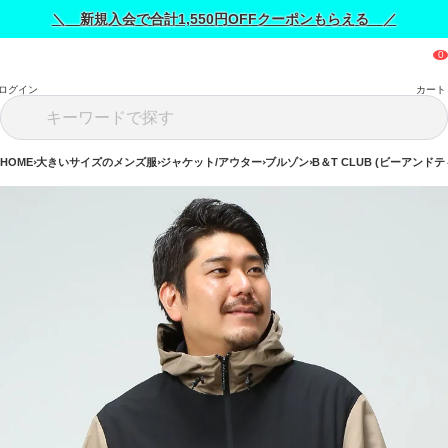
＼ 新規入会で合計1,550円OFFクーポンもらえる ／
ログイン
カート
HOME
大きいサイズのメンズ服
ジャケット/アウター
ブルゾン
B＆T CLUB (ビーアンド