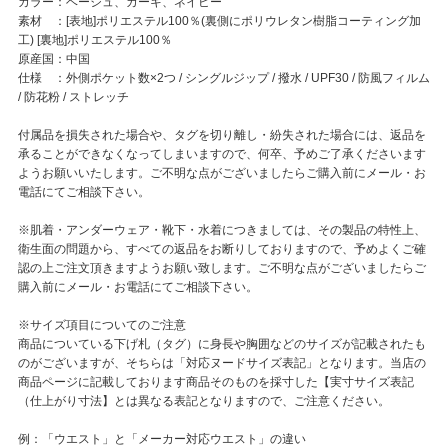
カラー：ベージュ、カーキ、ネイビー
素材 ：[表地]ポリエステル100％(裏側にポリウレタン樹脂コーティング加
工) [裏地]ポリエステル100％
原産国：中国
仕様 ：外側ポケット数×2つ / シングルジップ / 撥水 / UPF30 / 防風フィルム
/ 防花粉 / ストレッチ
付属品を損失された場合や、タグを切り離し・紛失された場合には、返品を
承ることができなくなってしまいますので、何卒、予めご了承くださいます
ようお願いいたします。ご不明な点がございましたらご購入前にメール・お
電話にてご相談下さい。
※肌着・アンダーウェア・靴下・水着につきましては、その製品の特性上、
衛生面の問題から、すべての返品をお断りしておりますので、予めよくご確
認の上ご注文頂きますようお願い致します。ご不明な点がございましたらご
購入前にメール・お電話にてご相談下さい。
※サイズ項目についてのご注意
商品についている下げ札（タグ）に身長や胸囲などのサイズが記載されたも
のがございますが、そちらは「対応ヌードサイズ表記」となります。当店の
商品ページに記載しております商品そのものを採寸した【実寸サイズ表記
（仕上がり寸法】とは異なる表記となりますので、ご注意ください。
例：「ウエスト」と「メーカー対応ウエスト」の違い