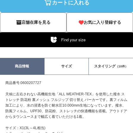
カートに入れる
店舗在庫を見る
お気に入り登録する
Find your size
商品情報
サイズ
スタイリング
（10件）
商品番号:0600207727
天候に左右されない高機能生地「ALL WEATHER-TEX」を使用した撥水 ス
トレッチ 防花粉 裏メッシュ フルジップ 切り替え パーカーです。裏フィルム
加工により、水の浸透を防ぐ耐水圧10.000mm生地になっています。撥水、
防風フィルム、UPF30、防花粉、ストレッチの快適機能を搭載。アウトドア
からタウンユースまで幅広く着ていただける1着。
サイズ：X1(3L～4L相当)