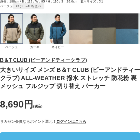
身長：188cm / B：112 / W：95 / H：110 / S：29.0cm 着用サイズ：X1
ベージュ
X1(3L～4L相当) ×
ベージュ
カーキ
ネイビー
B＆T CLUB (ビーアンドティークラブ)
大きいサイズ メンズ B＆T CLUB (ビーアンドティー
クラブ) ALL-WEATHER 撥水 ストレッチ 防花粉 裏
メッシュ フルジップ 切り替え パーカー
8,690円
(税込)
サカゼン会員ならポイント還元！
ログインはこちら