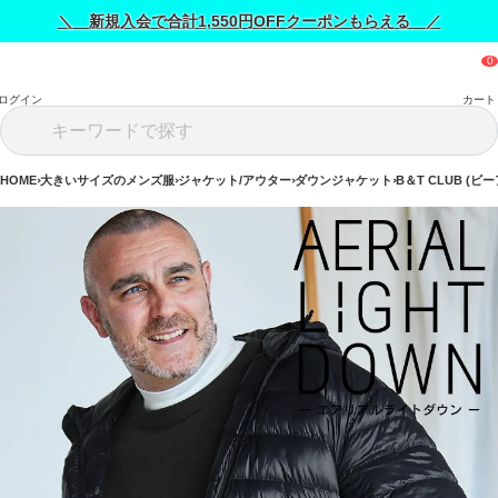
＼ 新規入会で合計1,550円OFFクーポンもらえる ／
ログイン
カート
HOME
大きいサイズのメンズ服
ジャケット/アウター
ダウンジャケット
B＆T CLUB (