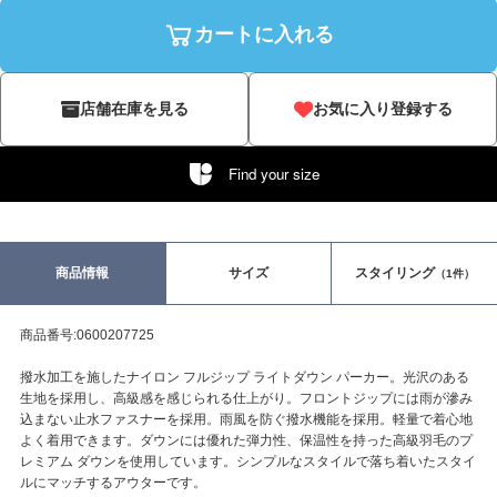
カートに入れる
店舗在庫を見る
お気に入り登録する
Find your size
商品情報
サイズ
スタイリング
（1件）
商品番号:0600207725
撥水加工を施したナイロン フルジップ ライトダウン パーカー。光沢のある
生地を採用し、高級感を感じられる仕上がり。フロントジップには雨が滲み
込まない止水ファスナーを採用。雨風を防ぐ撥水機能を採用。軽量で着心地
よく着用できます。ダウンには優れた弾力性、保温性を持った高級羽毛のプ
レミアム ダウンを使用しています。シンプルなスタイルで落ち着いたスタイ
ルにマッチするアウターです。