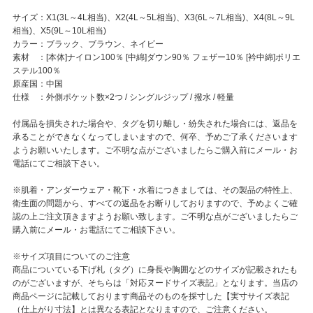
サイズ：X1(3L～4L相当)、X2(4L～5L相当)、X3(6L～7L相当)、X4(8L～9L
相当)、X5(9L～10L相当)
カラー：ブラック、ブラウン、ネイビー
素材 ：[本体]ナイロン100％ [中綿]ダウン90％ フェザー10％ [衿中綿]ポリエ
ステル100％
原産国：中国
仕様 ：外側ポケット数×2つ / シングルジップ / 撥水 / 軽量
付属品を損失された場合や、タグを切り離し・紛失された場合には、返品を
承ることができなくなってしまいますので、何卒、予めご了承くださいます
ようお願いいたします。ご不明な点がございましたらご購入前にメール・お
電話にてご相談下さい。
※肌着・アンダーウェア・靴下・水着につきましては、その製品の特性上、
衛生面の問題から、すべての返品をお断りしておりますので、予めよくご確
認の上ご注文頂きますようお願い致します。ご不明な点がございましたらご
購入前にメール・お電話にてご相談下さい。
※サイズ項目についてのご注意
商品についている下げ札（タグ）に身長や胸囲などのサイズが記載されたも
のがございますが、そちらは「対応ヌードサイズ表記」となります。当店の
商品ページに記載しております商品そのものを採寸した【実寸サイズ表記
（仕上がり寸法】とは異なる表記となりますので、ご注意ください。