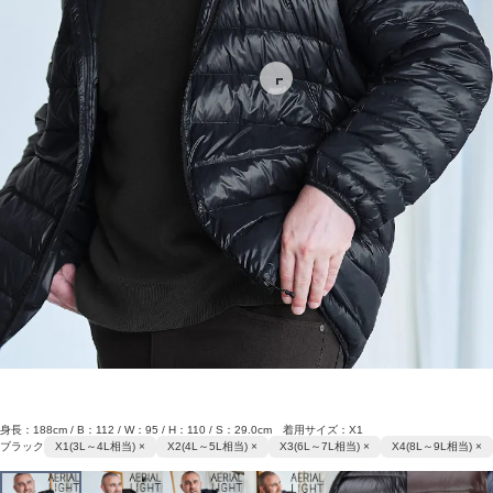
身長：188cm / B：112 / W：95 / H：110 / S：29.0cm 着用サイズ：X1
ブラック
X1(3L～4L相当) ×
X2(4L～5L相当) ×
X3(6L～7L相当) ×
X4(8L～9L相当) ×