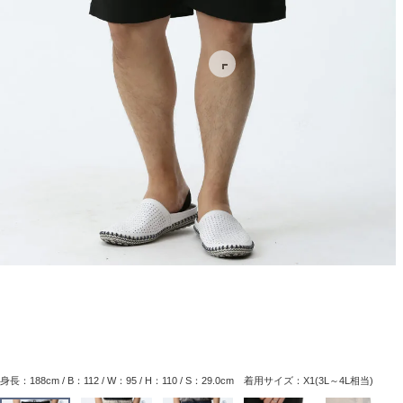
身長：188cm / B：112 / W：95 / H：110 / S：29.0cm 着用サイズ：X1(3L～4L相当)