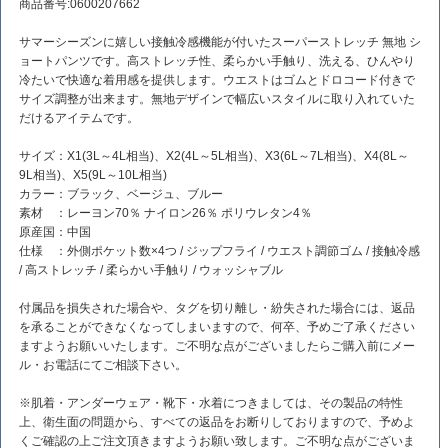
商品番号:0600207662
サマーシーズンに嬉しい接触冷感機能が付いたスーパーストレッチ 無地 シ
ョートパンツです。高ストレッチ性、柔らかい手触り、洗える、ひんやり
冷たいで快適な着用感を提供します。ウエストはゴムとドロコード付きで
サイズ調整が出来ます。無地デザインで幅広いスタイルに取り入れていた
だけるアイテムです。
サイズ：X1(3L～4L相当)、X2(4L～5L相当)、X3(6L～7L相当)、X4(8L～
9L相当)、X5(9L～10L相当)
カラー：ブラック、ベージュ、ブルー
素材 ：レーヨン70％ ナイロン26％ ポリウレタン4％
原産国：中国
仕様 ：外側ポケット数×4つ / ジップフライ / ウエスト調節ゴム / 接触冷感
/ 高ストレッチ / 柔らかい手触り / ウォッシャブル
付属品を損失された場合や、タグを切り離し・紛失された場合には、返品
を承ることができなくなってしまいますので、何卒、予めご了承ください
ますようお願いいたします。ご不明な点がございましたらご購入前にメー
ル・お電話にてご相談下さい。
※肌着・アンダーウェア・靴下・水着につきましては、その製品の特性
上、衛生面の問題から、すべての返品をお断りしておりますので、予めよ
くご確認の上ご注文頂きますようお願い致します。ご不明な点がございま