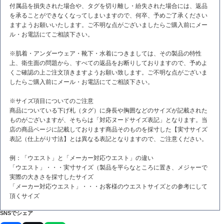
付属品を損失された場合や、タグを切り離し・紛失された場合には、返品
を承ることができなくなってしまいますので、何卒、予めご了承ください
ますようお願いいたします。ご不明な点がございましたらご購入前にメー
ル・お電話にてご相談下さい。
※肌着・アンダーウェア・靴下・水着につきましては、その製品の特性
上、衛生面の問題から、すべての返品をお断りしておりますので、予めよ
くご確認の上ご注文頂きますようお願い致します。ご不明な点がございま
したらご購入前にメール・お電話にてご相談下さい。
※サイズ項目についてのご注意
商品についている下げ札（タグ）に身長や胸囲などのサイズが記載された
ものがございますが、そちらは「対応ヌードサイズ表記」となります。当
店の商品ページに記載しております商品そのものを採寸した【実寸サイズ
表記（仕上がり寸法】とは異なる表記となりますので、ご注意ください。
例：「ウエスト」と「メーカー対応ウエスト」の違い
「ウエスト」・・・実寸サイズ（製品を平らなところに置き、メジャーで
実際の大きさを採寸したサイズ
「メーカー対応ウエスト」・・・お客様のウエストサイズとの参考にして
頂くサイズ
SNSでシェア