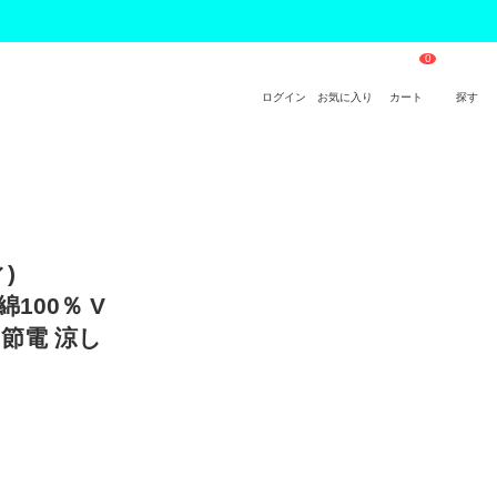
ログイン
お気に入り
カート
探す
)
綿100％ V
節電 涼し