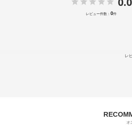
0.0
0
レビュー件数：
件
レ
オ