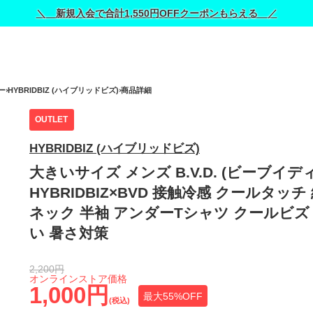
＼ 新規入会で合計1,550円OFFクーポンもらえる ／
ー
HYBRIDBIZ (ハイブリッドビズ)
商品詳細
OUTLET
HYBRIDBIZ (ハイブリッドビズ)
大きいサイズ メンズ B.V.D. (ビーブイディ
HYBRIDBIZ×BVD 接触冷感 クールタッチ 
ネック 半袖 アンダーTシャツ クールビズ 
い 暑さ対策
2,200円
オンラインストア価格
1,000円
最大55%OFF
(税込)