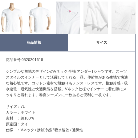
商品情報
サイズ
商品番号:0520201618
シンプルな無地のデザインのVネック 半袖 アンダーTシャツです。スーツ
スタイルのインナーとして活躍してくれる一品。伸縮性がある生地で快適
な着心地です。コットン素材で肌触りもノンストレスです。接触冷感・吸
水速乾・通気性と快適機能を搭載。Vネック仕様でインナーに着た際にス
ッキリと着れます。春夏シーズンに一枚あると便利な一枚です。
サイズ：7L
カラー：ホワイト
素材 ：綿100％
原産国：タイ
仕様 ：
Vネック / 接触冷感 / 吸水速乾 / 通気性