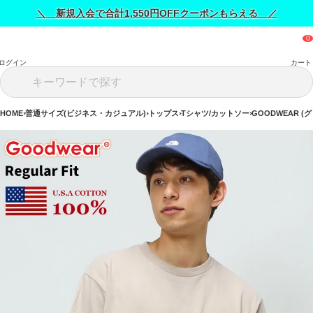
＼ 新規入会で合計1,550円OFFクーポンもらえる ／
ログイン
カート
HOME
普通サイズ(ビジネス・カジュアル)
トップス
Tシャツ/カットソー
GOODWEAR (