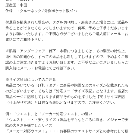
原産国：中国
仕様 ：クルーネック / 外側ポケット数×1つ
付属品を損失された場合や、タグを切り離し・紛失された場合には、返品を
承ることができなくなってしまいますので、何卒、予めご了承くださいます
ようお願いいたします。ご不明な点がございましたらご購入前にメール・お
電話にてご相談下さい。
※肌着・アンダーウェア・靴下・水着につきましては、その製品の特性上、
衛生面の問題から、すべての返品をお断りしておりますので、予めよくご確
認の上ご注文頂きますようお願い致します。ご不明な点がございましたらご
購入前にメール・お電話にてご相談下さい。
※サイズ項目についてのご注意
商品についている下げ札（タグ）に身長や胸囲などのサイズが記載されたも
のがございますが、そちらは「対応ヌードサイズ表記」となります。当店の
商品ページに記載しております商品そのものを採寸した【実寸サイズ表記
（仕上がり寸法】とは異なる表記となりますので、ご注意ください。
例：「ウエスト」と「メーカー対応ウエスト」の違い
「ウエスト」・・・実寸サイズ（製品を平らなところに置き、メジャーで実
際の大きさを採寸したサイズ
「メーカー対応ウエスト」・・・お客様のウエストサイズとの参考にして頂