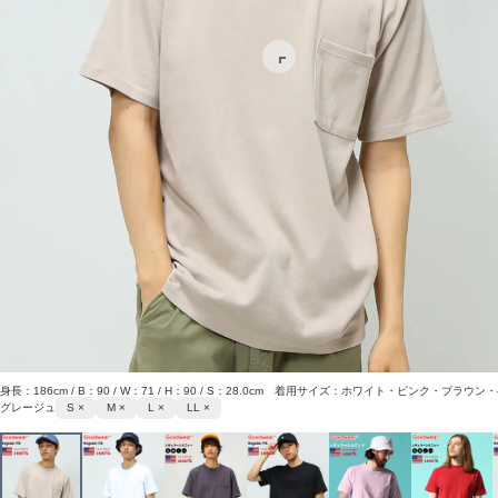
身長：186cm / B：90 / W：71 / H：90 / S：28.0cm 着用サイズ：ホワイト・ピンク・ブ
グレージュ
S ×
M ×
L ×
LL ×