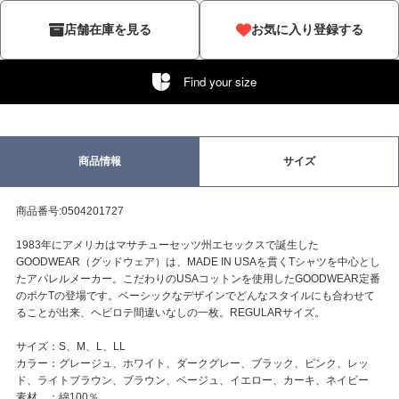
店舗在庫を見る
お気に入り登録する
Find your size
商品情報
サイズ
商品番号:0504201727
1983年にアメリカはマサチューセッツ州エセックスで誕生した
GOODWEAR（グッドウェア）は、MADE IN USAを貫くTシャツを中心とし
たアパレルメーカー。こだわりのUSAコットンを使用したGOODWEAR定番
のポケTの登場です。ベーシックなデザインでどんなスタイルにも合わせて
ることが出来、ヘビロテ間違いなしの一枚。REGULARサイズ。
サイズ：S、M、L、LL
カラー：グレージュ、ホワイト、ダークグレー、ブラック、ピンク、レッ
ド、ライトブラウン、ブラウン、ベージュ、イエロー、カーキ、ネイビー
素材 ：綿100％