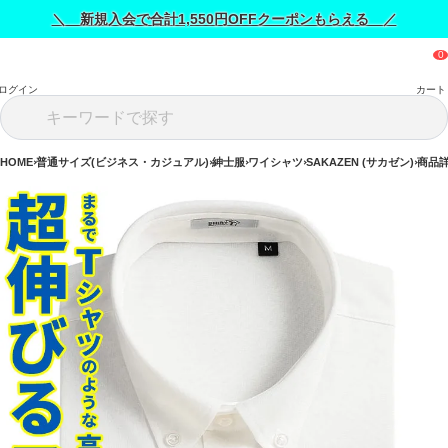
＼ 新規入会で合計1,550円OFFクーポンもらえる ／
ログイン
カート
HOME
普通サイズ(ビジネス・カジュアル)
紳士服
ワイシャツ
SAKAZEN (サカゼン)
商品