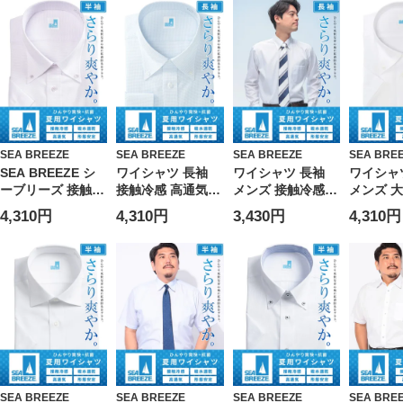
SEA BREEZE
SEA BREEZE
SEA BREEZE
SEA BRE
SEA BREEZE シ
ワイシャツ 長袖
ワイシャツ 長袖
ワイシャ
ーブリーズ 接触冷
接触冷感 高通気
メンズ 接触冷感
メンズ 
感＆高通気 ひんや
吸水速乾 形態安定
吸水速乾 形態安定
ズ 接触冷
4,310円
4,310円
3,430円
4,310円
り爽快 ボタンダウ
ボタンダウン
高通気 ワイドカラ
安定 吸水
ン 半袖ワイシャツ
RELAXBODY Yシ
ー SEA BREEZE
タンダウ
大きいサイズ メン
ャツ 涼しい 春 夏
シーブリーズ
ツ SEA 
ズ ビジネス Yシャ
大きいサイズ メン
シーブリ
ツ クールビズ ホ
ズ ビジネス SEA
ワイト サックス
BREEZE シーブリ
パープル 3L 4L 5L
ーズ
6L 7L 8L
SEA BREEZE
SEA BREEZE
SEA BREEZE
SEA BRE