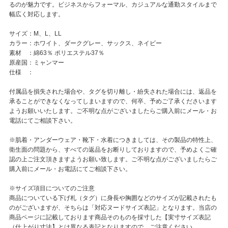
るのが魅力です。ビジネスからフォーマル、カジュアルな通勤スタイルまで
幅広く対応します。
サイズ：M、L、LL
カラー：ホワイト、ダークグレー、サックス、ネイビー
素材 ：綿63％ ポリエステル37％
原産国：ミャンマー
仕様 ：
付属品を損失された場合や、タグを切り離し・紛失された場合には、返品を
承ることができなくなってしまいますので、何卒、予めご了承くださいます
ようお願いいたします。ご不明な点がございましたらご購入前にメール・お
電話にてご相談下さい。
※肌着・アンダーウェア・靴下・水着につきましては、その製品の特性上、
衛生面の問題から、すべての返品をお断りしておりますので、予めよくご確
認の上ご注文頂きますようお願い致します。ご不明な点がございましたらご
購入前にメール・お電話にてご相談下さい。
※サイズ項目についてのご注意
商品についている下げ札（タグ）に身長や胸囲などのサイズが記載されたも
のがございますが、そちらは「対応ヌードサイズ表記」となります。当店の
商品ページに記載しております商品そのものを採寸した【実寸サイズ表記
（仕上がり寸法】とは異なる表記となりますので、ご注意ください。