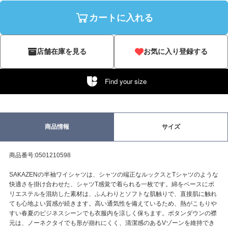
カートに入れる
店舗在庫を見る
お気に入り登録する
Find your size
商品情報
サイズ
商品番号:0501210598
SAKAZENの半袖ワイシャツは、シャツの端正なルックスとTシャツのような
快適さを掛け合わせた、シャツT感覚で着られる一枚です。綿をベースにポ
リエステルを混紡した素材は、ふんわりとソフトな肌触りで、直接肌に触れ
ても心地よい質感が続きます。高い通気性を備えているため、熱がこもりや
すい春夏のビジネスシーンでも衣服内を涼しく保ちます。ボタンダウンの襟
元は、ノーネクタイでも形が崩れにくく、清潔感のあるVゾーンを維持でき