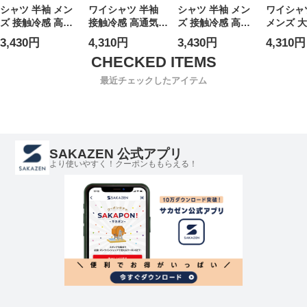
シャツ 半袖 メン
ワイシャツ 半袖
シャツ 半袖 メン
ワイシャ
ズ 接触冷感 高通
接触冷感 高通気
ズ 接触冷感 高通
メンズ 
気 速乾 形態安定
吸水速乾 形態安定
気 速乾 形態安定
ズ 接触冷
3,430円
4,310円
3,430円
4,310円
柄＆無地 ワイドカ
セミワイドカラー
柄＆無地 ボタンダ
安定 吸水
ラー ワイシャツ
RELAXBODY Yシ
ウンワイシャツ
ミワイド
SEA BREEZE シ
ャツ 涼しい クー
SEA BREEZE シ
シャツ S
最近チェックしたアイテム
ーブリーズ
ルビズ 春 夏 大き
ーブリーズ
BREEZ
いサイズ メンズ
ーズ
ビジネス SEA
BREEZE シーブリ
ーズ
SAKAZEN 公式アプリ
より使いやすく！クーポンももらえる！