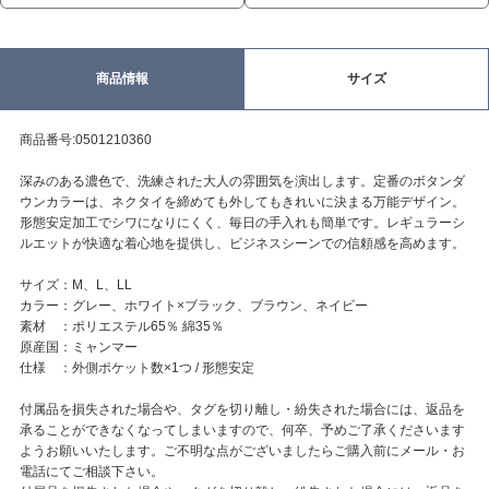
商品情報
サイズ
商品番号:0501210360
深みのある濃色で、洗練された大人の雰囲気を演出します。定番のボタンダ
ウンカラーは、ネクタイを締めても外してもきれいに決まる万能デザイン。
形態安定加工でシワになりにくく、毎日の手入れも簡単です。レギュラーシ
ルエットが快適な着心地を提供し、ビジネスシーンでの信頼感を高めます。
サイズ：M、L、LL
カラー：グレー、ホワイト×ブラック、ブラウン、ネイビー
素材 ：ポリエステル65％ 綿35％
原産国：ミャンマー
仕様 ：外側ポケット数×1つ / 形態安定
付属品を損失された場合や、タグを切り離し・紛失された場合には、返品を
承ることができなくなってしまいますので、何卒、予めご了承くださいます
ようお願いいたします。ご不明な点がございましたらご購入前にメール・お
電話にてご相談下さい。