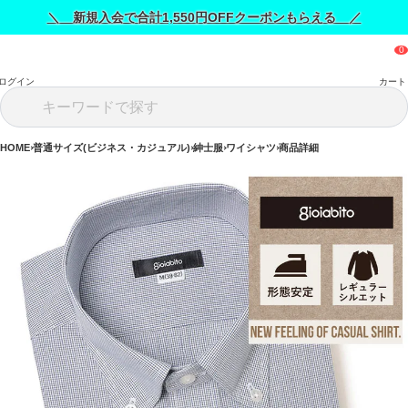
＼ 新規入会で合計1,550円OFFクーポンもらえる ／
ログイン
カート
HOME
普通サイズ(ビジネス・カジュアル)
紳士服
ワイシャツ
商品詳細