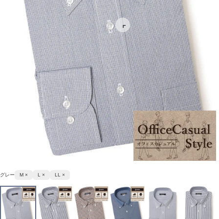
グレー
M ×
L ×
LL ×