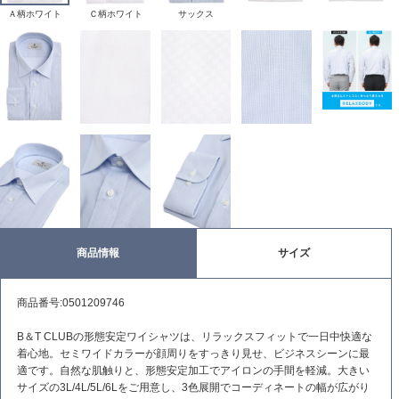
Ａ柄ホワイト
Ｃ柄ホワイト
サックス
商品情報
サイズ
商品番号:0501209746
B＆T CLUBの形態安定ワイシャツは、リラックスフィットで一日中快適な
着心地。セミワイドカラーが顔周りをすっきり見せ、ビジネスシーンに最
適です。自然な肌触りと、形態安定加工でアイロンの手間を軽減。大きい
サイズの3L/4L/5L/6Lをご用意し、3色展開でコーディネートの幅が広がり