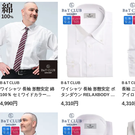
B＆T CLUB
B＆T CLUB
B＆T C
ワイシャツ 長袖 形態安定 綿
ワイシャツ 長袖 形態安定 ボ
長袖 
100％ セミワイドカラー
タンダウン RELAXBODY ト
アイロ
RELAXBODYトップス オール
ップス オールシーズン ノーア
ダウン 
4,990円
4,310円
4,31
シーズン ノーアイロン ゆった
イロン ゆったり 3L 4L 5L 6L
ス オ
り 大きいサイズ メンズ ビジ
大きいサイズ メンズ ビジネス
ズ メ
ネス