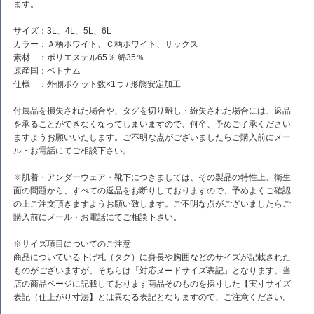
ます。
サイズ：3L、4L、5L、6L
カラー：Ａ柄ホワイト、Ｃ柄ホワイト、サックス
素材 ：ポリエステル65％ 綿35％
原産国：ベトナム
仕様 ：外側ポケット数×1つ / 形態安定加工
付属品を損失された場合や、タグを切り離し・紛失された場合には、返品
を承ることができなくなってしまいますので、何卒、予めご了承ください
ますようお願いいたします。ご不明な点がございましたらご購入前にメー
ル・お電話にてご相談下さい。
※肌着・アンダーウェア・靴下につきましては、その製品の特性上、衛生
面の問題から、すべての返品をお断りしておりますので、予めよくご確認
の上ご注文頂きますようお願い致します。ご不明な点がございましたらご
購入前にメール・お電話にてご相談下さい。
※サイズ項目についてのご注意
商品についている下げ札（タグ）に身長や胸囲などのサイズが記載された
ものがございますが、そちらは「対応ヌードサイズ表記」となります。当
店の商品ページに記載しております商品そのものを採寸した【実寸サイズ
表記（仕上がり寸法】とは異なる表記となりますので、ご注意ください。