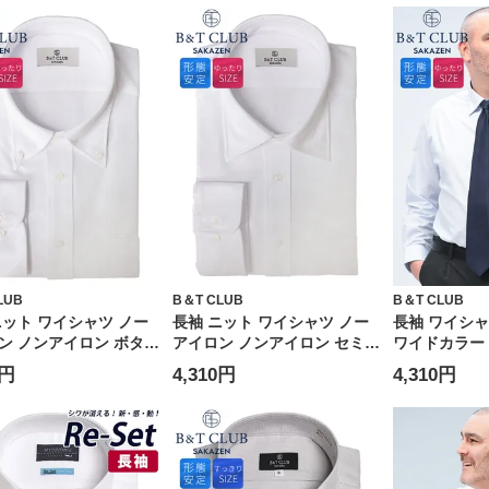
LUB
B＆T CLUB
B＆T CLUB
ニット ワイシャツ ノー
長袖 ニット ワイシャツ ノー
長袖 ワイシ
ン ノンアイロン ボタン
アイロン ノンアイロン セミワ
ワイドカラー R
RELAXBODY ビジネ
イドカラー RELAXBODY ビ
トップス 柄 
0円
4,310円
4,310円
ールシーズン 大きいサイ
ジネス オールシーズン 大きい
イロン大きい
ンズ
サイズ メンズ
ジネス