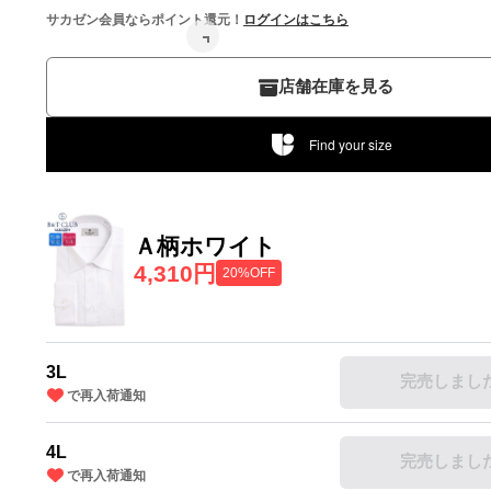
サカゼン会員ならポイント還元！
ログインはこちら
店舗在庫を見る
Find your size
Ａ柄ホワイト
4,310円
20%OFF
3L
完売しまし
で再入荷通知
4L
完売しまし
で再入荷通知