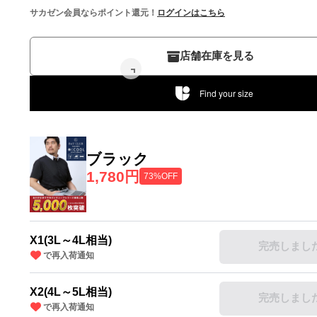
サカゼン会員ならポイント還元！
ログインはこちら
店舗在庫を見る
Find your size
ブラック
1,780円
73%OFF
X1(3L～4L相当)
完売しまし
で再入荷通知
X2(4L～5L相当)
完売しまし
で再入荷通知