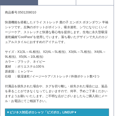
商品番号:0501208010
快適機能を搭載したドライ ストレッチ 鹿の子 エンボス ボタンダウン 半袖
シャツです。左胸のポケットがポイント。吸水速乾、シワになりにくいイ
ージーケア、ストレッチと快適な着心地を提供します。生地に永久型吸湿
速乾繊維”CoolPass”を使用しています。落ち着いたデザインで大人のカジ
ュアルスタイルにおすすめのアイテムです。
サイズ：X1(3L～4L相当)、X2(4L～5L相当)、X3(6L～7L相当)、X4(8L～
9L相当)、X5(9L～10L相当)
カラー：ブラック、ネイビー
素材 ：ポリエステル100％
原産国：ミャンマー
仕様 ：吸湿速乾 / イージーケア / ストレッチ / 外側ポケット数×1つ
付属品を損失された場合や、タグを切り離し・紛失された場合には、返品
を承ることができなくなってしまいますので、何卒、予めご了承ください
ますようお願いいたします。ご不明な点がございましたらご購入前にメー
ル・お電話にてご相談下さい。
▼ビジネス対応ポロシャツ「ビズポロ」LINEUP▼