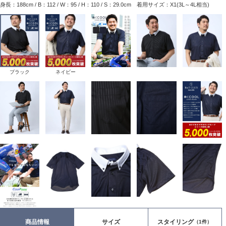
身長：188cm / B：112 / W：95 / H：110 / S：29.0cm 着用サイズ：X1(3L～4L相当)
ブラック
ネイビー
商品情報
サイズ
スタイリング
（1件）